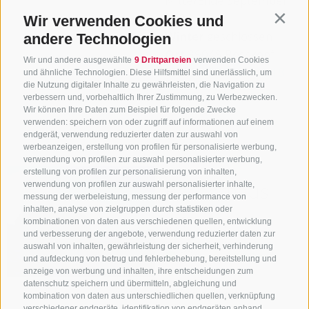
Mitte/Ende September
2026
Wir verwenden Cookies und
Contin
Winter
geschlossen
andere Technologien
Ort
39049 Rosskopf
Wir und andere ausgewählte
9 Drittparteien
verwenden Cookies
Mobil
+39 338 102 18
und ähnliche Technologien. Diese Hilfsmittel sind unerlässlich, um
die Nutzung digitaler Inhalte zu gewährleisten, die Navigation zu
29
verbessern und, vorbehaltlich Ihrer Zustimmung, zu Werbezwecken.
Wir können Ihre Daten zum Beispiel für folgende Zwecke
mehr Infos
verwenden: speichern von oder zugriff auf informationen auf einem
endgerät, verwendung reduzierter daten zur auswahl von
werbeanzeigen, erstellung von profilen für personalisierte werbung,
verwendung von profilen zur auswahl personalisierter werbung,
erstellung von profilen zur personalisierung von inhalten,
Becherhaus
verwendung von profilen zur auswahl personalisierter inhalte,
messung der werbeleistung, messung der performance von
inhalten, analyse von zielgruppen durch statistiken oder
(3195 m)
kombinationen von daten aus verschiedenen quellen, entwicklung
und verbesserung der angebote, verwendung reduzierter daten zur
auswahl von inhalten, gewährleistung der sicherheit, verhinderung
Auf Karte
und aufdeckung von betrug und fehlerbehebung, bereitstellung und
anzeigen
anzeige von werbung und inhalten, ihre entscheidungen zum
datenschutz speichern und übermitteln, abgleichung und
Öffnungszeiten:
kombination von daten aus unterschiedlichen quellen, verknüpfung
verschiedener endgeräte, identifikation von endgeräten anhand