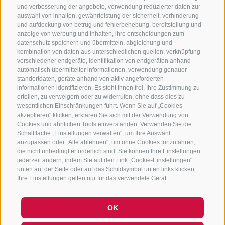
im hinteren Pflerschtal, eingebettet in eine
und verbesserung der angebote, verwendung reduzierter daten zur
auswahl von inhalten, gewährleistung der sicherheit, verhinderung
ertragreiche alpine Welt. Am Botenhof wird nach
und aufdeckung von betrug und fehlerbehebung, bereitstellung und
biologischen Richtlinien angebaut und zu
anzeige von werbung und inhalten, ihre entscheidungen zum
datenschutz speichern und übermitteln, abgleichung und
hochwertigen Tee- und Gewürzmischungen
kombination von daten aus unterschiedlichen quellen, verknüpfung
verarbeitet. Der Hofladen ist mittwochs und
verschiedener endgeräte, identifikation von endgeräten anhand
freitags von 16 bis 18 Uhr geöffnet und von Juni
automatisch übermittelter informationen, verwendung genauer
standortdaten, geräte anhand von aktiv angeforderten
bis September finden wöchentlich
informationen identifizieren. Es steht Ihnen frei, Ihre Zustimmung zu
Wildkräuterwanderungen statt.
erteilen, zu verweigern oder zu widerrufen, ohne dass dies zu
wesentlichen Einschränkungen führt. Wenn Sie auf „Cookies
akzeptieren" klicken, erklären Sie sich mit der Verwendung von
Cookies und ähnlichen Tools einverstanden. Verwenden Sie die
Schaltfläche „Einstellungen verwalten", um Ihre Auswahl
anzupassen oder „Alle ablehnen", um ohne Cookies fortzufahren,
die nicht unbedingt erforderlich sind. Sie können Ihre Einstellungen
jederzeit ändern, indem Sie auf den Link „Cookie-Einstellungen"
unten auf der Seite oder auf das Schildsymbol unten links klicken.
Ihre Einstellungen gelten nur für das verwendete Gerät.
OK