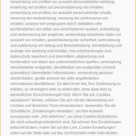
verwendung von profilen zur auswahl personalisierter werbung,
erstellung von profilen zur personalisierung von inhalten,
verwendung von profilen zur auswahl personalisierter inhalte,
messung der werbeleistung, messung der performance von
inhalten, analyse von zielgruppen durch statistiken oder
KONTAKTIERE UNS
kombinationen von daten aus verschiedenen quellen, entwicklung
und verbesserung der angebote, verwendung reduzierter daten zur
+39 0472 765325
/
+39 0472 760608
/
+39 0472
auswahl von inhalten, gewährleistung der sicherheit, verhinderung
und aufdeckung von betrug und fehlerbehebung, bereitstellung und
632372
anzeige von werbung und inhalten, ihre entscheidungen zum
info@sterzing-ratschings.it
datenschutz speichern und übermitteln, abgleichung und
kombination von daten aus unterschiedlichen quellen, verknüpfung
verschiedener endgeräte, identifikation von endgeräten anhand
automatisch übermittelter informationen, verwendung genauer
standortdaten, geräte anhand von aktiv angeforderten
NEWSLETTER
informationen identifizieren. Es steht Ihnen frei, Ihre Zustimmung zu
erteilen, zu verweigern oder zu widerrufen, ohne dass dies zu
Bleib am Laufenden
wesentlichen Einschränkungen führt. Wenn Sie auf „Cookies
akzeptieren" klicken, erklären Sie sich mit der Verwendung von
Cookies und ähnlichen Tools einverstanden. Verwenden Sie die
Schaltfläche „Einstellungen verwalten", um Ihre Auswahl
anzupassen oder „Alle ablehnen", um ohne Cookies fortzufahren,
die nicht unbedingt erforderlich sind. Sie können Ihre Einstellungen
jederzeit ändern, indem Sie auf den Link „Cookie-Einstellungen"
unten auf der Seite oder auf das Schildsymbol unten links klicken.