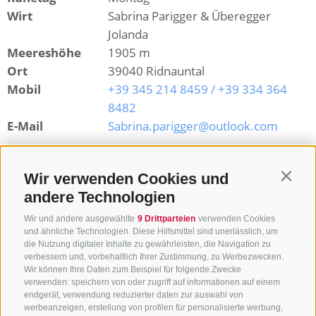
Wirt
Sabrina Parigger & Überegger
Jolanda
Meereshöhe
1905 m
Ort
39040 Ridnauntal
Mobil
+39 345 214 8459 / +39 334 364
8482
E-Mail
Sabrina.parigger@outlook.com
Zurück zur Übersicht
Wir verwenden Cookies und
Contin
andere Technologien
Wir und andere ausgewählte
9 Drittparteien
verwenden Cookies
und ähnliche Technologien. Diese Hilfsmittel sind unerlässlich, um
die Nutzung digitaler Inhalte zu gewährleisten, die Navigation zu
verbessern und, vorbehaltlich Ihrer Zustimmung, zu Werbezwecken.
Wir können Ihre Daten zum Beispiel für folgende Zwecke
verwenden: speichern von oder zugriff auf informationen auf einem
endgerät, verwendung reduzierter daten zur auswahl von
werbeanzeigen, erstellung von profilen für personalisierte werbung,