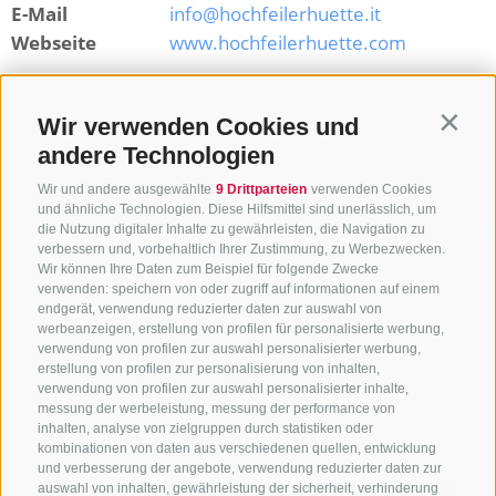
E-Mail
info@hochfeilerhuette.it
Webseite
www.hochfeilerhuette.com
Zurück zur Übersicht
Wir verwenden Cookies und
Contin
andere Technologien
Wir und andere ausgewählte
9 Drittparteien
verwenden Cookies
und ähnliche Technologien. Diese Hilfsmittel sind unerlässlich, um
die Nutzung digitaler Inhalte zu gewährleisten, die Navigation zu
verbessern und, vorbehaltlich Ihrer Zustimmung, zu Werbezwecken.
Wir können Ihre Daten zum Beispiel für folgende Zwecke
verwenden: speichern von oder zugriff auf informationen auf einem
endgerät, verwendung reduzierter daten zur auswahl von
werbeanzeigen, erstellung von profilen für personalisierte werbung,
verwendung von profilen zur auswahl personalisierter werbung,
erstellung von profilen zur personalisierung von inhalten,
verwendung von profilen zur auswahl personalisierter inhalte,
messung der werbeleistung, messung der performance von
inhalten, analyse von zielgruppen durch statistiken oder
KONTAKTIERE UNS
kombinationen von daten aus verschiedenen quellen, entwicklung
und verbesserung der angebote, verwendung reduzierter daten zur
+39 0472 765325
/
+39 0472 760608
/
+39 0472
auswahl von inhalten, gewährleistung der sicherheit, verhinderung