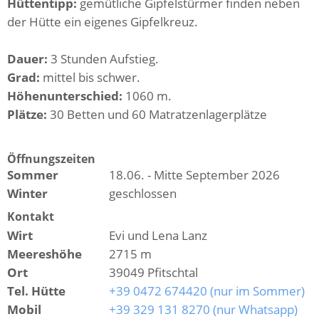
Hüttentipp:
gemütliche Gipfelstürmer finden neben
der Hütte ein eigenes Gipfelkreuz.
Dauer:
3 Stunden Aufstieg.
Grad:
mittel bis schwer.
Höhenunterschied:
1060 m.
Plätze:
30 Betten und 60 Matratzenlagerplätze
Öffnungszeiten
Sommer
18.06. - Mitte September 2026
Winter
geschlossen
Kontakt
Wirt
Evi und Lena Lanz
Meereshöhe
2715 m
Ort
39049 Pfitschtal
Tel. Hütte
+39 0472 674420 (nur im Sommer)
Mobil
+39 329 131 8270 (nur Whatsapp)