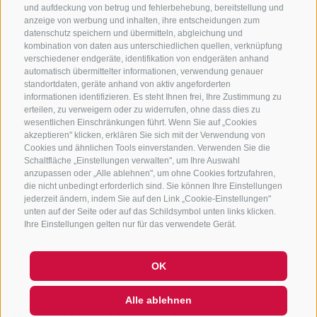
und aufdeckung von betrug und fehlerbehebung, bereitstellung und
632372
anzeige von werbung und inhalten, ihre entscheidungen zum
info@sterzing-ratschings.it
datenschutz speichern und übermitteln, abgleichung und
kombination von daten aus unterschiedlichen quellen, verknüpfung
verschiedener endgeräte, identifikation von endgeräten anhand
automatisch übermittelter informationen, verwendung genauer
standortdaten, geräte anhand von aktiv angeforderten
NEWSLETTER
informationen identifizieren. Es steht Ihnen frei, Ihre Zustimmung zu
erteilen, zu verweigern oder zu widerrufen, ohne dass dies zu
Bleib am Laufenden
wesentlichen Einschränkungen führt. Wenn Sie auf „Cookies
akzeptieren" klicken, erklären Sie sich mit der Verwendung von
Cookies und ähnlichen Tools einverstanden. Verwenden Sie die
Schaltfläche „Einstellungen verwalten", um Ihre Auswahl
anzupassen oder „Alle ablehnen", um ohne Cookies fortzufahren,
die nicht unbedingt erforderlich sind. Sie können Ihre Einstellungen
jederzeit ändern, indem Sie auf den Link „Cookie-Einstellungen"
unten auf der Seite oder auf das Schildsymbol unten links klicken.
Newsletter Anmelden
Ihre Einstellungen gelten nur für das verwendete Gerät.
OK
IMPRESSUM
SITEMAP
COOKIE-RICHTLINIE
PRIVACY
Alle ablehnen
COOKIE PRÄFERENZEN
UID IT01518560212