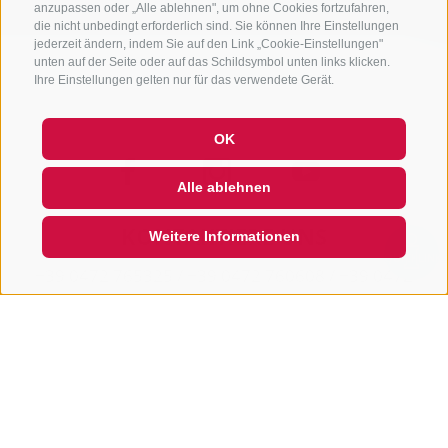
anzupassen oder „Alle ablehnen", um ohne Cookies fortzufahren,
die nicht unbedingt erforderlich sind. Sie können Ihre Einstellungen
jederzeit ändern, indem Sie auf den Link „Cookie-Einstellungen"
unten auf der Seite oder auf das Schildsymbol unten links klicken.
Ihre Einstellungen gelten nur für das verwendete Gerät.
OK
Alle ablehnen
KONTAKTIERE UNS
Weitere Informationen
QUICKLINK
+39 0472 765325
/
+39 0472 760608
/
+39 0472
632372
info@sterzing-ratschings.it
NEWSLETTER