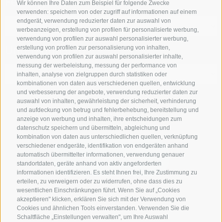
Feriengebiet
Wir können Ihre Daten zum Beispiel für folgende Zwecke
verwenden: speichern von oder zugriff auf informationen auf einem
endgerät, verwendung reduzierter daten zur auswahl von
werbeanzeigen, erstellung von profilen für personalisierte werbung,
verwendung von profilen zur auswahl personalisierter werbung,
Unterkunftstyp
erstellung von profilen zur personalisierung von inhalten,
verwendung von profilen zur auswahl personalisierter inhalte,
messung der werbeleistung, messung der performance von
inhalten, analyse von zielgruppen durch statistiken oder
kombinationen von daten aus verschiedenen quellen, entwicklung
und verbesserung der angebote, verwendung reduzierter daten zur
auswahl von inhalten, gewährleistung der sicherheit, verhinderung
und aufdeckung von betrug und fehlerbehebung, bereitstellung und
NUR ONLINE BUCHBARE BETRIEBE
anzeige von werbung und inhalten, ihre entscheidungen zum
datenschutz speichern und übermitteln, abgleichung und
kombination von daten aus unterschiedlichen quellen, verknüpfung
verschiedener endgeräte, identifikation von endgeräten anhand
automatisch übermittelter informationen, verwendung genauer
Suche starten
standortdaten, geräte anhand von aktiv angeforderten
informationen identifizieren. Es steht Ihnen frei, Ihre Zustimmung zu
erteilen, zu verweigern oder zu widerrufen, ohne dass dies zu
wesentlichen Einschränkungen führt. Wenn Sie auf „Cookies
zur kompletten Unterkunftsliste
akzeptieren" klicken, erklären Sie sich mit der Verwendung von
Cookies und ähnlichen Tools einverstanden. Verwenden Sie die
Schaltfläche „Einstellungen verwalten", um Ihre Auswahl