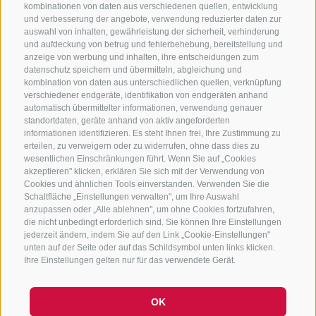
KONTAKTIERE UNS
kombinationen von daten aus verschiedenen quellen, entwicklung
und verbesserung der angebote, verwendung reduzierter daten zur
+39 0472 765325
/
+39 0472 760608
/
+39 0472
auswahl von inhalten, gewährleistung der sicherheit, verhinderung
und aufdeckung von betrug und fehlerbehebung, bereitstellung und
632372
anzeige von werbung und inhalten, ihre entscheidungen zum
info@sterzing-ratschings.it
datenschutz speichern und übermitteln, abgleichung und
kombination von daten aus unterschiedlichen quellen, verknüpfung
verschiedener endgeräte, identifikation von endgeräten anhand
automatisch übermittelter informationen, verwendung genauer
standortdaten, geräte anhand von aktiv angeforderten
NEWSLETTER
informationen identifizieren. Es steht Ihnen frei, Ihre Zustimmung zu
erteilen, zu verweigern oder zu widerrufen, ohne dass dies zu
Bleib am Laufenden
wesentlichen Einschränkungen führt. Wenn Sie auf „Cookies
akzeptieren" klicken, erklären Sie sich mit der Verwendung von
Cookies und ähnlichen Tools einverstanden. Verwenden Sie die
Schaltfläche „Einstellungen verwalten", um Ihre Auswahl
anzupassen oder „Alle ablehnen", um ohne Cookies fortzufahren,
die nicht unbedingt erforderlich sind. Sie können Ihre Einstellungen
jederzeit ändern, indem Sie auf den Link „Cookie-Einstellungen"
unten auf der Seite oder auf das Schildsymbol unten links klicken.
Newsletter Anmelden
Ihre Einstellungen gelten nur für das verwendete Gerät.
OK