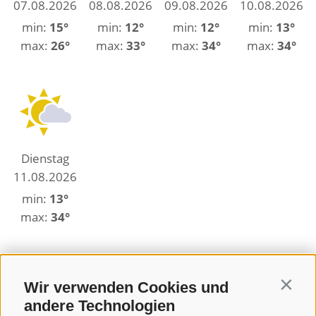
07.08.2026
08.08.2026
09.08.2026
10.08.2026
min:
15°
min:
12°
min:
12°
min:
13°
max:
26°
max:
33°
max:
34°
max:
34°
Dienstag
11.08.2026
min:
13°
max:
34°
© Landeswetterdienst Autonome Provinz Bozen –
Wir verwenden Cookies und
Contin
Südtirol
andere Technologien