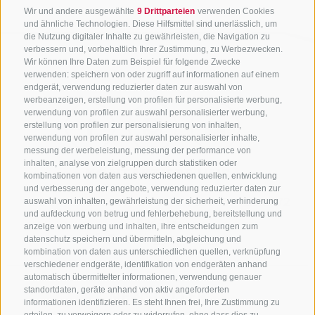
Wir und andere ausgewählte
9 Drittparteien
verwenden Cookies
und ähnliche Technologien. Diese Hilfsmittel sind unerlässlich, um
die Nutzung digitaler Inhalte zu gewährleisten, die Navigation zu
verbessern und, vorbehaltlich Ihrer Zustimmung, zu Werbezwecken.
Wir können Ihre Daten zum Beispiel für folgende Zwecke
verwenden: speichern von oder zugriff auf informationen auf einem
endgerät, verwendung reduzierter daten zur auswahl von
werbeanzeigen, erstellung von profilen für personalisierte werbung,
verwendung von profilen zur auswahl personalisierter werbung,
erstellung von profilen zur personalisierung von inhalten,
verwendung von profilen zur auswahl personalisierter inhalte,
messung der werbeleistung, messung der performance von
inhalten, analyse von zielgruppen durch statistiken oder
KONTAKTIERE UNS
kombinationen von daten aus verschiedenen quellen, entwicklung
und verbesserung der angebote, verwendung reduzierter daten zur
+39 0472 765325
/
+39 0472 760608
/
+39 0472
auswahl von inhalten, gewährleistung der sicherheit, verhinderung
und aufdeckung von betrug und fehlerbehebung, bereitstellung und
632372
anzeige von werbung und inhalten, ihre entscheidungen zum
info@sterzing-ratschings.it
datenschutz speichern und übermitteln, abgleichung und
kombination von daten aus unterschiedlichen quellen, verknüpfung
verschiedener endgeräte, identifikation von endgeräten anhand
automatisch übermittelter informationen, verwendung genauer
standortdaten, geräte anhand von aktiv angeforderten
NEWSLETTER
informationen identifizieren. Es steht Ihnen frei, Ihre Zustimmung zu