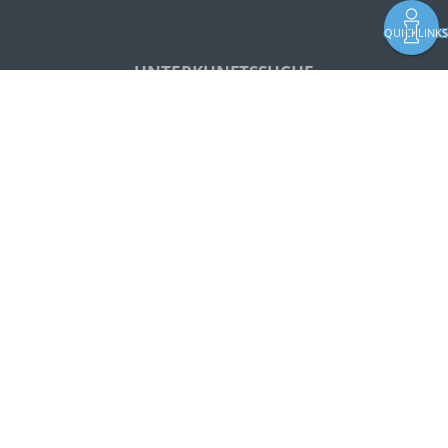
QUICKLINK
UNTERKUNFTSSUCHE
Buche Deinen Urlaub
Anreise
Abreise
Feriengebiet