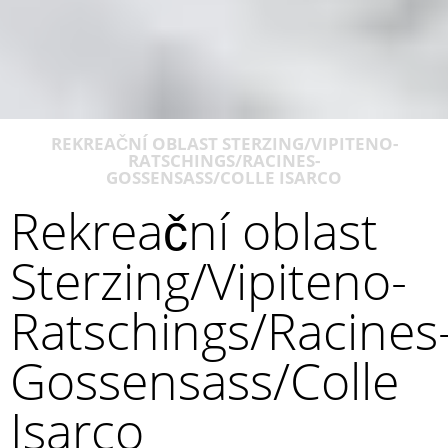
REKREAČNÍ OBLAST STERZING/VIPITENO-
RATSCHINGS/RACINES-
GOSSENSASS/COLLE ISARCO
Rekreační oblast
Sterzing/Vipiteno-
Ratschings/Racines
Gossensass/Colle
Isarco