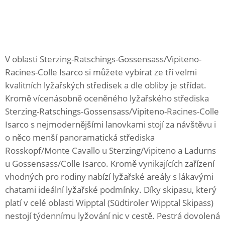
V oblasti Sterzing-Ratschings-Gossensass/Vipiteno-
Racines-Colle Isarco si můžete vybírat ze tří velmi
kvalitních lyžařských středisek a dle obliby je střídat.
Kromě vícenásobně oceněného lyžařského střediska
Sterzing-Ratschings-Gossensass/Vipiteno-Racines-Colle
Isarco s nejmodernějšími lanovkami stojí za návštěvu i
o něco menší panoramatická střediska
Rosskopf/Monte Cavallo u Sterzing/Vipiteno a Ladurns
u Gossensass/Colle Isarco. Kromě vynikajících zařízení
vhodných pro rodiny nabízí lyžařské areály s lákavými
chatami ideální lyžařské podmínky. Díky skipasu, který
platí v celé oblasti Wipptal (Südtiroler Wipptal Skipass)
nestojí týdennímu lyžování nic v cestě. Pestrá dovolená