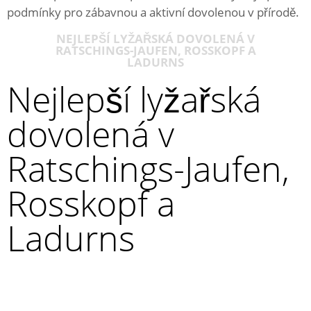
podmínky pro zábavnou a aktivní dovolenou v přírodě.
NEJLEPŠÍ LYŽAŘSKÁ DOVOLENÁ V
RATSCHINGS-JAUFEN, ROSSKOPF A
LADURNS
Nejlepší lyžařská
dovolená v
Ratschings-Jaufen,
Rosskopf a
Ladurns