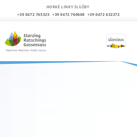
HORKÉ LINKY SLUŽBY
+39 0472 765325
+39 0472 760608
+39 0472 632372