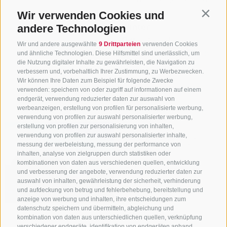
Mitte/Ende September
2026
Wir verwenden Cookies und
Contin
Winter
geschlossen
andere Technologien
Ort
39049 Rosskopf
Wir und andere ausgewählte
9 Drittparteien
verwenden Cookies
Mobil
+39 338 102 18
und ähnliche Technologien. Diese Hilfsmittel sind unerlässlich, um
die Nutzung digitaler Inhalte zu gewährleisten, die Navigation zu
29
verbessern und, vorbehaltlich Ihrer Zustimmung, zu Werbezwecken.
Wir können Ihre Daten zum Beispiel für folgende Zwecke
mehr Infos
verwenden: speichern von oder zugriff auf informationen auf einem
endgerät, verwendung reduzierter daten zur auswahl von
werbeanzeigen, erstellung von profilen für personalisierte werbung,
verwendung von profilen zur auswahl personalisierter werbung,
erstellung von profilen zur personalisierung von inhalten,
Becherhaus
verwendung von profilen zur auswahl personalisierter inhalte,
messung der werbeleistung, messung der performance von
inhalten, analyse von zielgruppen durch statistiken oder
(3195 m)
kombinationen von daten aus verschiedenen quellen, entwicklung
und verbesserung der angebote, verwendung reduzierter daten zur
auswahl von inhalten, gewährleistung der sicherheit, verhinderung
Auf Karte
und aufdeckung von betrug und fehlerbehebung, bereitstellung und
anzeigen
anzeige von werbung und inhalten, ihre entscheidungen zum
datenschutz speichern und übermitteln, abgleichung und
Öffnungszeiten:
kombination von daten aus unterschiedlichen quellen, verknüpfung
verschiedener endgeräte, identifikation von endgeräten anhand