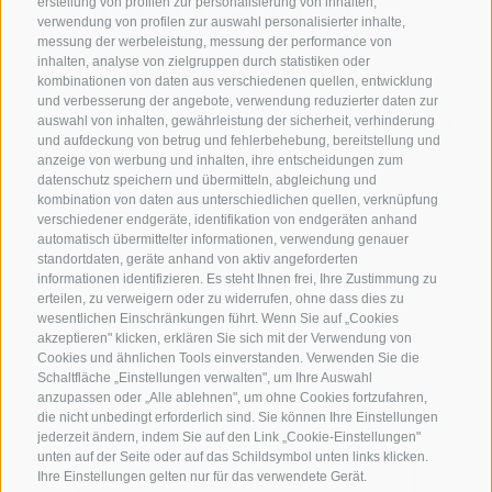
erstellung von profilen zur personalisierung von inhalten,
verwendung von profilen zur auswahl personalisierter inhalte,
messung der werbeleistung, messung der performance von
inhalten, analyse von zielgruppen durch statistiken oder
KONTAKTIERE UNS
kombinationen von daten aus verschiedenen quellen, entwicklung
und verbesserung der angebote, verwendung reduzierter daten zur
+39 0472 765325
/
+39 0472 760608
/
+39 0472
auswahl von inhalten, gewährleistung der sicherheit, verhinderung
und aufdeckung von betrug und fehlerbehebung, bereitstellung und
632372
anzeige von werbung und inhalten, ihre entscheidungen zum
info@sterzing-ratschings.it
datenschutz speichern und übermitteln, abgleichung und
kombination von daten aus unterschiedlichen quellen, verknüpfung
verschiedener endgeräte, identifikation von endgeräten anhand
automatisch übermittelter informationen, verwendung genauer
standortdaten, geräte anhand von aktiv angeforderten
NEWSLETTER
informationen identifizieren. Es steht Ihnen frei, Ihre Zustimmung zu
erteilen, zu verweigern oder zu widerrufen, ohne dass dies zu
Bleib am Laufenden
wesentlichen Einschränkungen führt. Wenn Sie auf „Cookies
akzeptieren" klicken, erklären Sie sich mit der Verwendung von
Cookies und ähnlichen Tools einverstanden. Verwenden Sie die
Schaltfläche „Einstellungen verwalten", um Ihre Auswahl
anzupassen oder „Alle ablehnen", um ohne Cookies fortzufahren,
die nicht unbedingt erforderlich sind. Sie können Ihre Einstellungen
jederzeit ändern, indem Sie auf den Link „Cookie-Einstellungen"
unten auf der Seite oder auf das Schildsymbol unten links klicken.
Newsletter Anmelden
Ihre Einstellungen gelten nur für das verwendete Gerät.