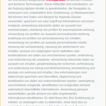
Wir und andere ausgewählte
9 Drittparteien
verwenden Cookies
und ähnliche Technologien. Diese Hilfsmittel sind unerlässlich, um
im lichten Wald, Birkhühner lieben Geländerücken mit
die Nutzung digitaler Inhalte zu gewährleisten, die Navigation zu
Latschen und Grünerlen, die aus der Schneedecke
verbessern und, vorbehaltlich Ihrer Zustimmung, zu Werbezwecken.
Wir können Ihre Daten zum Beispiel für folgende Zwecke
schauen und an Pulverschnee grenzen. Schneehühner
verwenden: speichern von oder zugriff auf informationen auf einem
graben sich in den Schnee abgewehter Rücken und
endgerät, verwendung reduzierter daten zur auswahl von
Grate. Fühlen sie sich in ihren Höhlen bedroht, fliegen
werbeanzeigen, erstellung von profilen für personalisierte werbung,
verwendung von profilen zur auswahl personalisierter werbung,
sie bis zu 400 Meter hangabwärts, die sie danach zu
erstellung von profilen zur personalisierung von inhalten,
Fuß wieder aufsteigen müssen. Ein bis zwei
verwendung von profilen zur auswahl personalisierter inhalte,
messung der werbeleistung, messung der performance von
Fluchtversuche beim Fressen führen nicht selten zum
inhalten, analyse von zielgruppen durch statistiken oder
Tod. Am schlimmsten ist es in den frühen
kombinationen von daten aus verschiedenen quellen, entwicklung
und verbesserung der angebote, verwendung reduzierter daten zur
Morgenstunden.
auswahl von inhalten, gewährleistung der sicherheit, verhinderung
und aufdeckung von betrug und fehlerbehebung, bereitstellung und
anzeige von werbung und inhalten, ihre entscheidungen zum
datenschutz speichern und übermitteln, abgleichung und
kombination von daten aus unterschiedlichen quellen, verknüpfung
verschiedener endgeräte, identifikation von endgeräten anhand
automatisch übermittelter informationen, verwendung genauer
standortdaten, geräte anhand von aktiv angeforderten
informationen identifizieren. Es steht Ihnen frei, Ihre Zustimmung zu
erteilen, zu verweigern oder zu widerrufen, ohne dass dies zu