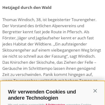
Hetzjagd durch den Wald
Thomas Windisch, 38, ist begeisterter Tourengeher.
Der Vorstand des örtlichen Alpenvereins und
Bergretter kennt fast jede Route in Pflersch. Als
Förster, Jäger und Jagdaufseher kennt er auch fast
jedes Habitat der Wildtiere. „Ein aufsteigender
Skitourengeher auf einem vielbegangenen Weg bringt
sie nicht so schnell aus der Fassung“, sagt Windisch.
Das Knirschen der Skischuhe, das Ziehen der Felle –
Geräusche im Schritttempo lassen ihnen genügend
Zeit zu verschwinden. Panik kommt hingegen auf,
wenn Tourengeher urplötzlich mit hohem Tempo an
ihnen vorbeipreschen oder auf sie zurasen. Rotwild
Wir verwenden Cookies und
Contin
überwintert meist in sonnigen Südhängen. Steinböcke
andere Technologien
und Gämsen liegen auf windgeschützten Berghängen
oberhalb der Waldgrenze. Auerhühner verstecken sich