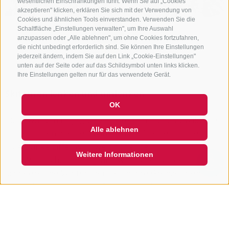
wesentlichen Einschränkungen führt. Wenn Sie auf „Cookies
akzeptieren" klicken, erklären Sie sich mit der Verwendung von
Cookies und ähnlichen Tools einverstanden. Verwenden Sie die
Schaltfläche „Einstellungen verwalten", um Ihre Auswahl
anzupassen oder „Alle ablehnen", um ohne Cookies fortzufahren,
die nicht unbedingt erforderlich sind. Sie können Ihre Einstellungen
jederzeit ändern, indem Sie auf den Link „Cookie-Einstellungen"
unten auf der Seite oder auf das Schildsymbol unten links klicken.
Ihre Einstellungen gelten nur für das verwendete Gerät.
Skitouren lenken und umlenken
OK
2017 wurden im Jagdrevier Brenner rund 50 Wildtiere
Alle ablehnen
aufgefunden, die den Winter nicht überlebt haben.
„Die Dunkelziffer wird weit höher sein“,
Weitere Informationen
sagt Windisch. „Hauptgrund war sicherlich der
QUICKLINK
schneereiche Winter, der sie an ihre Grenze trieb, aber
vielleicht waren es auch Störungen, die
dazu beigetragen haben.“ Um die Winterruhe der
Wildtiere so gut wie möglich vor Menschen zu
schützen, wollen die Alpenvereine Gossensass und