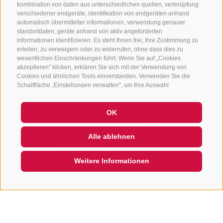
zurück
kombination von daten aus unterschiedlichen quellen, verknüpfung
verschiedener endgeräte, identifikation von endgeräten anhand
automatisch übermittelter informationen, verwendung genauer
standortdaten, geräte anhand von aktiv angeforderten
informationen identifizieren. Es steht Ihnen frei, Ihre Zustimmung zu
erteilen, zu verweigern oder zu widerrufen, ohne dass dies zu
wesentlichen Einschränkungen führt. Wenn Sie auf „Cookies
akzeptieren" klicken, erklären Sie sich mit der Verwendung von
Cookies und ähnlichen Tools einverstanden. Verwenden Sie die
Schaltfläche „Einstellungen verwalten", um Ihre Auswahl
anzupassen oder „Alle ablehnen", um ohne Cookies fortzufahren,
die nicht unbedingt erforderlich sind. Sie können Ihre Einstellungen
OK
jederzeit ändern, indem Sie auf den Link „Cookie-Einstellungen"
unten auf der Seite oder auf das Schildsymbol unten links klicken.
Ihre Einstellungen gelten nur für das verwendete Gerät.
Alle ablehnen
KONTAKTIERE UNS
Weitere Informationen
+39 0472 765325
/
+39 0472 760608
/
+39 0472
QUICKLINK
632372
info@sterzing-ratschings.it