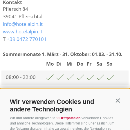
Kontakt
Pflersch 84
39041
Pflerschtal
info@hotelalpin.it
www.hotelalpin.it
T
+39 0472 770101
Sommermonate 1. März - 31. Oktober:
01.03. - 31.10.
Mo
Di
Mi
Do
Fr
Sa
So
08:00 - 22:00
Zurück zur Übersicht
Wir verwenden Cookies und
Contin
andere Technologien
Wir und andere ausgewählte
9 Drittparteien
verwenden Cookies
und ähnliche Technologien. Diese Hilfsmittel sind unerlässlich, um
die Nutzung digitaler Inhalte zu gewährleisten, die Navigation zu