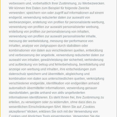
verbessern und, vorbehaltlich Ihrer Zustimmung, zu Werbezwecken.
Wir können Ihre Daten zum Beispiel für folgende Zwecke
verwenden: speichern von oder zugriff auf informationen auf einem
endgerät, verwendung reduzierter daten zur auswahl von
werbeanzeigen, erstellung von profilen für personalisierte werbung,
verwendung von profilen zur auswahl personalisierter werbung,
erstellung von profilen zur personalisierung von inhalten,
verwendung von profilen zur auswahl personalisierter inhalte,
messung der werbeleistung, messung der performance von
inhalten, analyse von zielgruppen durch statistiken oder
KONTAKTIERE UNS
kombinationen von daten aus verschiedenen quellen, entwicklung
und verbesserung der angebote, verwendung reduzierter daten zur
+39 0472 765325
/
+39 0472 760608
/
+39 0472
auswahl von inhalten, gewährleistung der sicherheit, verhinderung
und aufdeckung von betrug und fehlerbehebung, bereitstellung und
632372
anzeige von werbung und inhalten, ihre entscheidungen zum
info@sterzing-ratschings.it
datenschutz speichern und übermitteln, abgleichung und
kombination von daten aus unterschiedlichen quellen, verknüpfung
verschiedener endgeräte, identifikation von endgeräten anhand
automatisch übermittelter informationen, verwendung genauer
standortdaten, geräte anhand von aktiv angeforderten
NEWSLETTER
informationen identifizieren. Es steht Ihnen frei, Ihre Zustimmung zu
erteilen, zu verweigern oder zu widerrufen, ohne dass dies zu
Bleib am Laufenden
wesentlichen Einschränkungen führt. Wenn Sie auf „Cookies
akzeptieren" klicken, erklären Sie sich mit der Verwendung von
Cookies und ähnlichen Tools einverstanden. Verwenden Sie die