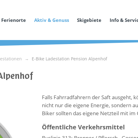
Ferienorte
Aktiv & Genuss
Skigebiete
Info & Servi
destationen
E-Bike Ladestation Pension Alpenhof
Alpenhof
Falls Fahrradfahrern der Saft ausgeht, k
nicht nur die eigene Energie, sondern a
Biker sollten das eigene Netzteil mit i
Öffentliche Verkehrsmittel
Buslinie 313: Brenner / Pflersch - Gossen