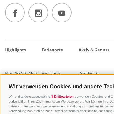
Highlights
Ferienorte
Aktiv & Genuss
Must See's & Must
Ferienorte
Wandern &
Do's
Gossensass
Bergsteigen
Wir verwenden Cookies und andere Tec
Highlight-Events
Pflerschtal
Almen und Hütten
Sterzing
Essen & Trinken
Wir und andere ausgewählte
9 Drittparteien
verwenden Cookies und ähnl
Freienfeld
MTB & Bike
vorbehaltlich Ihrer Zustimmung, zu Werbezwecken. Wir können Ihre Dat
Pfitschtal
Wohlfühlen & Relax
daten zur auswahl von werbeanzeigen, erstellung von profilen für person
Ratschingstal
Familienurlaub
verwendung von profilen zur auswahl personalisierter inhalte, messung