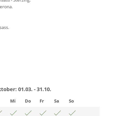
Verona.
sass.
ktober:
01.03. - 31.10.
i
Mi
Do
Fr
Sa
So