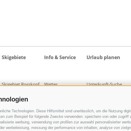
Skigebiete
Info & Service
Urlaub planen
Skigebiet Rosskopf
Wetter
Unterkunft-Suche
Skigebiet Ratschings-
Webcams
Alle Unterkünfte
hnologien
Jaufen
Veranstaltungskalender
Urlaubspakete
Skigebiet Ladurns
Kataloganfrage
activeCARD
iche Technologien. Diese Hilfsmittel sind unerlässlich, um die Nutzung digita
1 Skipass für alle
Downloads
Ratschings
en zum Beispiel für folgende Zwecke verwenden: speichern von oder zugriff a
Skigebiete
Fotos
activeCARD Sterzing
alisierte werbung, verwendung von profilen zur auswahl personalisierter werbun
Videos
Gossensass CARD
 der werbeleistung, messung der performance von inhalten, analyse von zielg