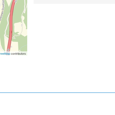
reetMap
contributors