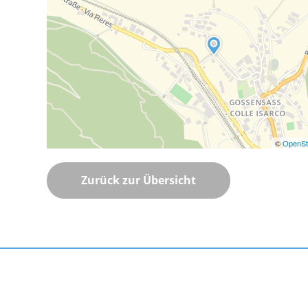
©
OpenSt
Zurück zur Übersicht