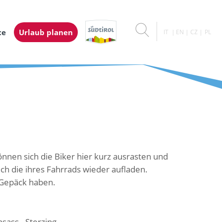
ce
Urlaub planen
IT
EN
CZ
PL
önnen sich die Biker hier kurz ausrasten und
uch die ihres Fahrrads wieder aufladen.
m Gepäck haben.
sass - Sterzing.