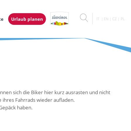
ce
Urlaub planen
IT
EN
CZ
PL
nnen sich die Biker hier kurz ausrasten und nicht
e ihres Fahrrads wieder aufladen.
m Gepäck haben.