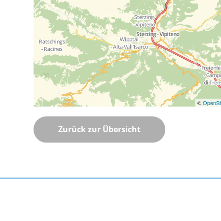
©
OpenSt
Zurück zur Übersicht