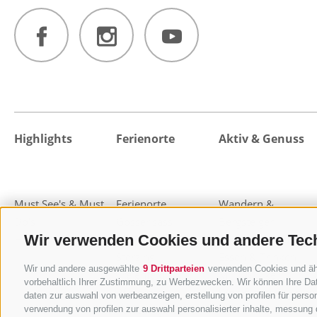
Highlights
Ferienorte
Aktiv & Genuss
Must See's & Must
Ferienorte
Wandern &
Do's
Gossensass
Bergsteigen
Wir verwenden Cookies und andere Tec
Highlight-Events
Pflerschtal
Almen und Hütten
Sterzing
Essen & Trinken
Wir und andere ausgewählte
9 Drittparteien
verwenden Cookies und ähnl
Freienfeld
MTB & Bike
vorbehaltlich Ihrer Zustimmung, zu Werbezwecken. Wir können Ihre Dat
Pfitschtal
Wohlfühlen & Relax
daten zur auswahl von werbeanzeigen, erstellung von profilen für person
Ratschingstal
Familienurlaub
verwendung von profilen zur auswahl personalisierter inhalte, messung