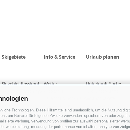
Skigebiete
Info & Service
Urlaub planen
Skigebiet Rosskopf
Wetter
Unterkunft-Suche
Skigebiet Ratschings-
Webcams
Alle Unterkünfte
hnologien
Jaufen
Veranstaltungskalender
Urlaubspakete
Skigebiet Ladurns
Kataloganfrage
activeCARD
iche Technologien. Diese Hilfsmittel sind unerlässlich, um die Nutzung digita
1 Skipass für alle
Downloads
Ratschings
en zum Beispiel für folgende Zwecke verwenden: speichern von oder zugriff a
Skigebiete
Fotos
activeCARD Sterzing
alisierte werbung, verwendung von profilen zur auswahl personalisierter werbun
Videos
Gossensass CARD
 der werbeleistung, messung der performance von inhalten, analyse von zielg