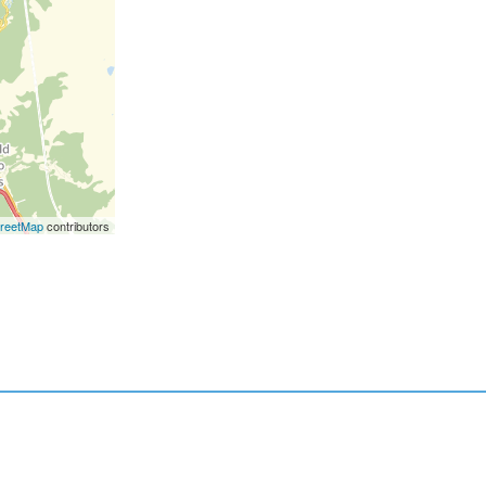
reetMap
contributors