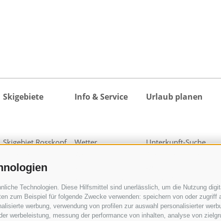
Skigebiete
Info & Service
Urlaub planen
Skigebiet Rosskopf
Wetter
Unterkunft-Suche
Skigebiet Ratschings-
Webcams
Alle Unterkünfte
hnologien
Jaufen
Veranstaltungskalender
Urlaubspakete
Skigebiet Ladurns
Kataloganfrage
activeCARD
iche Technologien. Diese Hilfsmittel sind unerlässlich, um die Nutzung digita
1 Skipass für alle
Downloads
Ratschings
en zum Beispiel für folgende Zwecke verwenden: speichern von oder zugriff a
Skigebiete
Fotos
activeCARD Sterzing
alisierte werbung, verwendung von profilen zur auswahl personalisierter werbun
Videos
Gossensass CARD
 der werbeleistung, messung der performance von inhalten, analyse von zielg