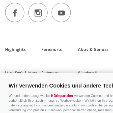
Highlights
Ferienorte
Aktiv & Genuss
Must See's & Must
Ferienorte
Wandern &
Do's
Gossensass
Bergsteigen
Wir verwenden Cookies und andere Tec
Highlight-Events
Pflerschtal
Almen und Hütten
Sterzing
Essen & Trinken
Wir und andere ausgewählte
9 Drittparteien
verwenden Cookies und ähnl
Freienfeld
MTB & Bike
vorbehaltlich Ihrer Zustimmung, zu Werbezwecken. Wir können Ihre Dat
Pfitschtal
Wohlfühlen & Relax
daten zur auswahl von werbeanzeigen, erstellung von profilen für person
Ratschingstal
Familienurlaub
verwendung von profilen zur auswahl personalisierter inhalte, messung