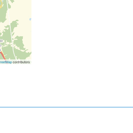
reetMap
contributors