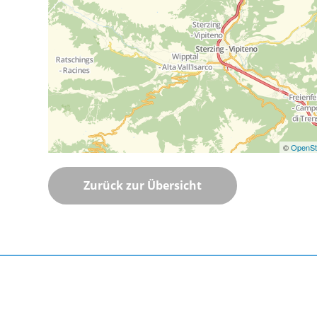
©
OpenSt
Zurück zur Übersicht