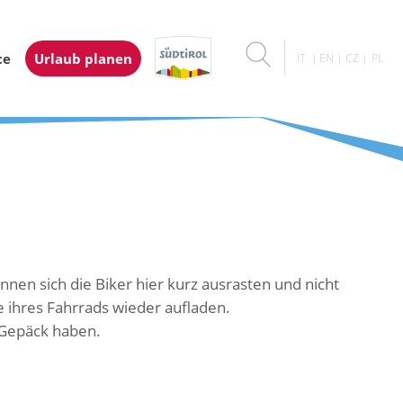
ce
Urlaub planen
IT
EN
CZ
PL
nnen sich die Biker hier kurz ausrasten und nicht
e ihres Fahrrads wieder aufladen.
m Gepäck haben.