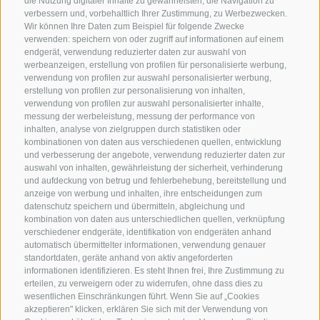
die Nutzung digitaler Inhalte zu gewährleisten, die Navigation zu
verbessern und, vorbehaltlich Ihrer Zustimmung, zu Werbezwecken.
Wir können Ihre Daten zum Beispiel für folgende Zwecke
verwenden: speichern von oder zugriff auf informationen auf einem
endgerät, verwendung reduzierter daten zur auswahl von
werbeanzeigen, erstellung von profilen für personalisierte werbung,
verwendung von profilen zur auswahl personalisierter werbung,
erstellung von profilen zur personalisierung von inhalten,
verwendung von profilen zur auswahl personalisierter inhalte,
messung der werbeleistung, messung der performance von
inhalten, analyse von zielgruppen durch statistiken oder
KONTAKTIERE UNS
kombinationen von daten aus verschiedenen quellen, entwicklung
und verbesserung der angebote, verwendung reduzierter daten zur
+39 0472 765325
/
+39 0472 760608
/
+39 0472
auswahl von inhalten, gewährleistung der sicherheit, verhinderung
und aufdeckung von betrug und fehlerbehebung, bereitstellung und
632372
anzeige von werbung und inhalten, ihre entscheidungen zum
info@sterzing-ratschings.it
datenschutz speichern und übermitteln, abgleichung und
kombination von daten aus unterschiedlichen quellen, verknüpfung
verschiedener endgeräte, identifikation von endgeräten anhand
automatisch übermittelter informationen, verwendung genauer
standortdaten, geräte anhand von aktiv angeforderten
NEWSLETTER
informationen identifizieren. Es steht Ihnen frei, Ihre Zustimmung zu
erteilen, zu verweigern oder zu widerrufen, ohne dass dies zu
Bleib am Laufenden
wesentlichen Einschränkungen führt. Wenn Sie auf „Cookies
akzeptieren" klicken, erklären Sie sich mit der Verwendung von