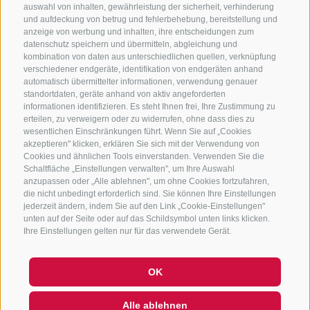
+39 0472 765325
/
+39 0472 760608
/
+39 0472
auswahl von inhalten, gewährleistung der sicherheit, verhinderung
und aufdeckung von betrug und fehlerbehebung, bereitstellung und
632372
anzeige von werbung und inhalten, ihre entscheidungen zum
info@sterzing-ratschings.it
datenschutz speichern und übermitteln, abgleichung und
kombination von daten aus unterschiedlichen quellen, verknüpfung
verschiedener endgeräte, identifikation von endgeräten anhand
automatisch übermittelter informationen, verwendung genauer
standortdaten, geräte anhand von aktiv angeforderten
NEWSLETTER
informationen identifizieren. Es steht Ihnen frei, Ihre Zustimmung zu
erteilen, zu verweigern oder zu widerrufen, ohne dass dies zu
Bleib am Laufenden
wesentlichen Einschränkungen führt. Wenn Sie auf „Cookies
akzeptieren" klicken, erklären Sie sich mit der Verwendung von
Cookies und ähnlichen Tools einverstanden. Verwenden Sie die
Schaltfläche „Einstellungen verwalten", um Ihre Auswahl
anzupassen oder „Alle ablehnen", um ohne Cookies fortzufahren,
die nicht unbedingt erforderlich sind. Sie können Ihre Einstellungen
jederzeit ändern, indem Sie auf den Link „Cookie-Einstellungen"
unten auf der Seite oder auf das Schildsymbol unten links klicken.
Newsletter Anmelden
Ihre Einstellungen gelten nur für das verwendete Gerät.
OK
IMPRESSUM
SITEMAP
COOKIE-RICHTLINIE
PRIVACY
Alle ablehnen