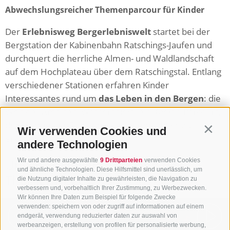
Abwechslungsreicher Themenparcour für Kinder
Der
Erlebnisweg Bergerlebniswelt
startet bei der
Bergstation der Kabinenbahn Ratschings-Jaufen und
durchquert die herrliche Almen- und Waldlandschaft
auf dem Hochplateau über dem Ratschingstal. Entlang
verschiedener Stationen erfahren Kinder
Interessantes rund um
das Leben in den Bergen
: die
Welt der Ameisen, Wasserspiele, ein Kneipp-Parcours,
der Murmeltier-Bau und vieles mehr gibt es zu
Wir verwenden Cookies und
Contin
erkunden.
andere Technologien
Unsere Highlights entlang des
Wir und andere ausgewählte
9 Drittparteien
verwenden Cookies
und ähnliche Technologien. Diese Hilfsmittel sind unerlässlich, um
Themenweges:
die Nutzung digitaler Inhalte zu gewährleisten, die Navigation zu
verbessern und, vorbehaltlich Ihrer Zustimmung, zu Werbezwecken.
Wir können Ihre Daten zum Beispiel für folgende Zwecke
verwenden: speichern von oder zugriff auf informationen auf einem
WasserSpiel
endgerät, verwendung reduzierter daten zur auswahl von
werbeanzeigen, erstellung von profilen für personalisierte werbung,