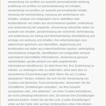
Das kühle Nass spüren, mit dem Floss übers
verwendung von profilen zur auswahl personalisierter werbung,
Wasser gleiten und mit Zehenspitzen die Frische
erstellung von profilen zur personalisierung von inhalten,
verwendung von profilen zur auswahl personalisierter inhalte,
ertapsen - der Wasserspielplatz bietet viel
messung der werbeleistung, messung der performance von
Erfrischung und noch mehr Spaß für die ganze
inhalten, analyse von zielgruppen durch statistiken oder
kombinationen von daten aus verschiedenen quellen, entwicklung
Familie.
und verbesserung der angebote, verwendung reduzierter daten zur
auswahl von inhalten, gewährleistung der sicherheit, verhinderung
und aufdeckung von betrug und fehlerbehebung, bereitstellung und
anzeige von werbung und inhalten, ihre entscheidungen zum
datenschutz speichern und übermitteln, abgleichung und
kombination von daten aus unterschiedlichen quellen, verknüpfung
verschiedener endgeräte, identifikation von endgeräten anhand
Eichhörnchenblick
Murmeltier Welt
Riesenrutsche
AmeisenWelt
automatisch übermittelter informationen, verwendung genauer
standortdaten, geräte anhand von aktiv angeforderten
Sieh zu wie die Ameisen ihre Waldbehausungen
Für die kleine Adrenalinspritze zwischendurch!
Wo wohnen eigentlich die scheuen
In den Baumwipfeln genießen die
informationen identifizieren. Es steht Ihnen frei, Ihre Zustimmung zu
erteilen, zu verweigern oder zu widerrufen, ohne dass dies zu
Waldbewohnern eine besondere Aussicht. In der
Bergbewohner? Wie hausen sie und wie sieht ihr
Wer einmal gerutscht ist, will es immer wieder
erbauen und entdecke die Hügel des emsigen
wesentlichen Einschränkungen führt. Wenn Sie auf „Cookies
tun. Und was ist für Kids unterhaltsamer als nach
Bau von innen aus? Bei der Murmeltier-Station
BergerlebnisWelt kletter man selbst auf die
Volkes. Und für die körperliche Tüchtigung
akzeptieren" klicken, erklären Sie sich mit der Verwendung von
Cookies und ähnlichen Tools einverstanden. Verwenden Sie die
einer kurzen Wanderung auf dem Hintern über
zwischendurch warten die Riesenameisen zum
finden Kinder dies auf eigene Faust raus und
Panorama-Plattformen in luftige Höhen und
Schaltfläche „Einstellungen verwalten", um Ihre Auswahl
die Rutschen zu gleiten und abwärts zu flitzen.
befühlen einen Murmeltierbau von innen.
genießt den Blicküber die grünen Wälder.
Raufklettern und Foto machen.
anzupassen oder „Alle ablehnen", um ohne Cookies fortzufahren,
die nicht unbedingt erforderlich sind. Sie können Ihre Einstellungen
jederzeit ändern, indem Sie auf den Link „Cookie-Einstellungen"
ZUR BERGERLEBNISWELT
unten auf der Seite oder auf das Schildsymbol unten links klicken.