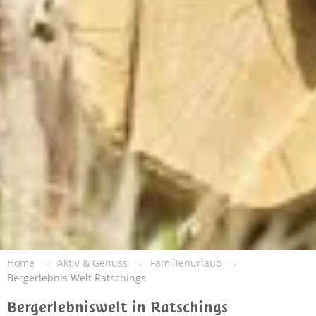
Home
Aktiv & Genuss
Familienurlaub
Bergerlebnis Welt Ratschings
Bergerlebniswelt in Ratschings