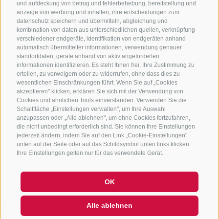
und aufdeckung von betrug und fehlerbehebung, bereitstellung und
632372
anzeige von werbung und inhalten, ihre entscheidungen zum
info@sterzing-ratschings.it
datenschutz speichern und übermitteln, abgleichung und
kombination von daten aus unterschiedlichen quellen, verknüpfung
verschiedener endgeräte, identifikation von endgeräten anhand
automatisch übermittelter informationen, verwendung genauer
standortdaten, geräte anhand von aktiv angeforderten
NEWSLETTER
informationen identifizieren. Es steht Ihnen frei, Ihre Zustimmung zu
erteilen, zu verweigern oder zu widerrufen, ohne dass dies zu
Bleib am Laufenden
wesentlichen Einschränkungen führt. Wenn Sie auf „Cookies
akzeptieren" klicken, erklären Sie sich mit der Verwendung von
Cookies und ähnlichen Tools einverstanden. Verwenden Sie die
Schaltfläche „Einstellungen verwalten", um Ihre Auswahl
anzupassen oder „Alle ablehnen", um ohne Cookies fortzufahren,
die nicht unbedingt erforderlich sind. Sie können Ihre Einstellungen
jederzeit ändern, indem Sie auf den Link „Cookie-Einstellungen"
unten auf der Seite oder auf das Schildsymbol unten links klicken.
Newsletter Anmelden
Ihre Einstellungen gelten nur für das verwendete Gerät.
OK
IMPRESSUM
SITEMAP
COOKIE-RICHTLINIE
PRIVACY
Alle ablehnen
COOKIE PRÄFERENZEN
UID IT01518560212