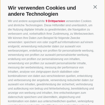
Wir verwenden Cookies und
Contin
andere Technologien
Wir und andere ausgewählte
9 Drittparteien
verwenden Cookies
und ähnliche Technologien. Diese Hilfsmittel sind unerlässlich, um
die Nutzung digitaler Inhalte zu gewährleisten, die Navigation zu
verbessern und, vorbehaltlich Ihrer Zustimmung, zu Werbezwecken.
Wir können Ihre Daten zum Beispiel für folgende Zwecke
verwenden: speichern von oder zugriff auf informationen auf einem
endgerät, verwendung reduzierter daten zur auswahl von
werbeanzeigen, erstellung von profilen für personalisierte werbung,
verwendung von profilen zur auswahl personalisierter werbung,
erstellung von profilen zur personalisierung von inhalten,
verwendung von profilen zur auswahl personalisierter inhalte,
messung der werbeleistung, messung der performance von
inhalten, analyse von zielgruppen durch statistiken oder
KONTAKTIERE UNS
kombinationen von daten aus verschiedenen quellen, entwicklung
und verbesserung der angebote, verwendung reduzierter daten zur
+39 0472 765325
/
+39 0472 760608
/
+39 0472
auswahl von inhalten, gewährleistung der sicherheit, verhinderung
und aufdeckung von betrug und fehlerbehebung, bereitstellung und
632372
anzeige von werbung und inhalten, ihre entscheidungen zum
info@sterzing-ratschings.it
datenschutz speichern und übermitteln, abgleichung und
kombination von daten aus unterschiedlichen quellen, verknüpfung