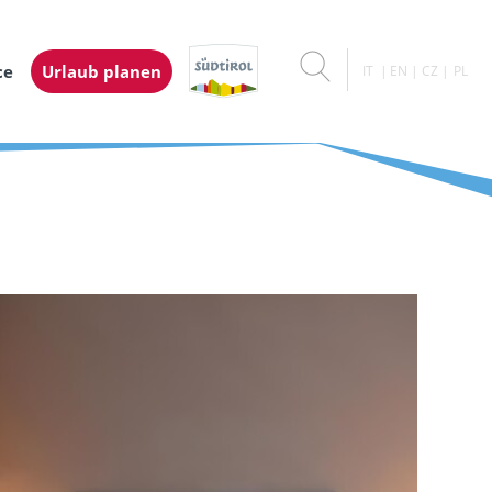
ce
Urlaub planen
IT
EN
CZ
PL