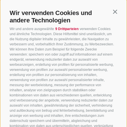
Wir verwenden Cookies und
Contin
andere Technologien
Wir und andere ausgewählte
9 Drittparteien
verwenden Cookies
und ähnliche Technologien. Diese Hilfsmittel sind unerlässlich, um
die Nutzung digitaler Inhalte zu gewährleisten, die Navigation zu
verbessern und, vorbehaltlich Ihrer Zustimmung, zu Werbezwecken.
Wir können Ihre Daten zum Beispiel für folgende Zwecke
verwenden: speichern von oder zugriff auf informationen auf einem
endgerät, verwendung reduzierter daten zur auswahl von
werbeanzeigen, erstellung von profilen für personalisierte werbung,
verwendung von profilen zur auswahl personalisierter werbung,
erstellung von profilen zur personalisierung von inhalten,
verwendung von profilen zur auswahl personalisierter inhalte,
messung der werbeleistung, messung der performance von
inhalten, analyse von zielgruppen durch statistiken oder
KONTAKTIERE UNS
kombinationen von daten aus verschiedenen quellen, entwicklung
und verbesserung der angebote, verwendung reduzierter daten zur
+39 0472 765325
/
+39 0472 760608
/
+39 0472
auswahl von inhalten, gewährleistung der sicherheit, verhinderung
und aufdeckung von betrug und fehlerbehebung, bereitstellung und
632372
anzeige von werbung und inhalten, ihre entscheidungen zum
info@sterzing-ratschings.it
datenschutz speichern und übermitteln, abgleichung und
kombination von daten aus unterschiedlichen quellen, verknüpfung