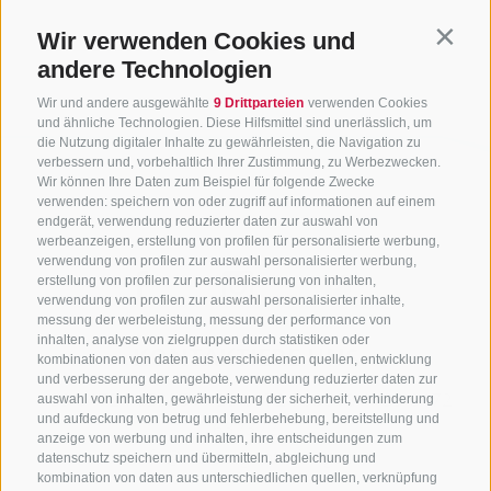
Wir verwenden Cookies und
Contin
andere Technologien
Wir und andere ausgewählte
9 Drittparteien
verwenden Cookies
und ähnliche Technologien. Diese Hilfsmittel sind unerlässlich, um
die Nutzung digitaler Inhalte zu gewährleisten, die Navigation zu
verbessern und, vorbehaltlich Ihrer Zustimmung, zu Werbezwecken.
Wir können Ihre Daten zum Beispiel für folgende Zwecke
verwenden: speichern von oder zugriff auf informationen auf einem
endgerät, verwendung reduzierter daten zur auswahl von
werbeanzeigen, erstellung von profilen für personalisierte werbung,
verwendung von profilen zur auswahl personalisierter werbung,
erstellung von profilen zur personalisierung von inhalten,
verwendung von profilen zur auswahl personalisierter inhalte,
messung der werbeleistung, messung der performance von
inhalten, analyse von zielgruppen durch statistiken oder
KONTAKTIERE UNS
kombinationen von daten aus verschiedenen quellen, entwicklung
und verbesserung der angebote, verwendung reduzierter daten zur
+39 0472 765325
/
+39 0472 760608
/
+39 0472
auswahl von inhalten, gewährleistung der sicherheit, verhinderung
und aufdeckung von betrug und fehlerbehebung, bereitstellung und
632372
anzeige von werbung und inhalten, ihre entscheidungen zum
info@sterzing-ratschings.it
datenschutz speichern und übermitteln, abgleichung und
kombination von daten aus unterschiedlichen quellen, verknüpfung