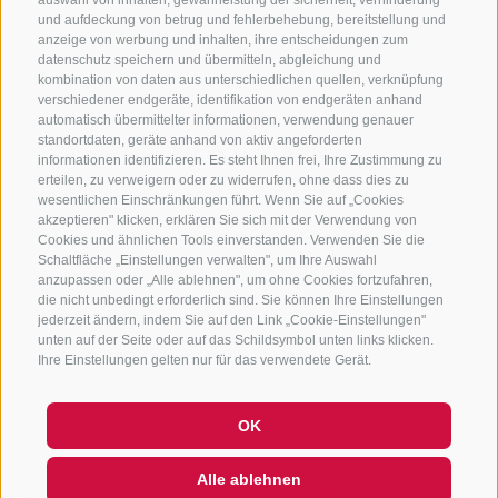
+39 0472 765325
/
+39 0472 760608
/
+39 0472
auswahl von inhalten, gewährleistung der sicherheit, verhinderung
und aufdeckung von betrug und fehlerbehebung, bereitstellung und
632372
anzeige von werbung und inhalten, ihre entscheidungen zum
info@sterzing-ratschings.it
datenschutz speichern und übermitteln, abgleichung und
kombination von daten aus unterschiedlichen quellen, verknüpfung
verschiedener endgeräte, identifikation von endgeräten anhand
automatisch übermittelter informationen, verwendung genauer
standortdaten, geräte anhand von aktiv angeforderten
NEWSLETTER
informationen identifizieren. Es steht Ihnen frei, Ihre Zustimmung zu
erteilen, zu verweigern oder zu widerrufen, ohne dass dies zu
Bleib am Laufenden
wesentlichen Einschränkungen führt. Wenn Sie auf „Cookies
akzeptieren" klicken, erklären Sie sich mit der Verwendung von
Cookies und ähnlichen Tools einverstanden. Verwenden Sie die
Schaltfläche „Einstellungen verwalten", um Ihre Auswahl
anzupassen oder „Alle ablehnen", um ohne Cookies fortzufahren,
die nicht unbedingt erforderlich sind. Sie können Ihre Einstellungen
jederzeit ändern, indem Sie auf den Link „Cookie-Einstellungen"
unten auf der Seite oder auf das Schildsymbol unten links klicken.
Newsletter Anmelden
Ihre Einstellungen gelten nur für das verwendete Gerät.
OK
IMPRESSUM
SITEMAP
COOKIE-RICHTLINIE
PRIVACY
Alle ablehnen