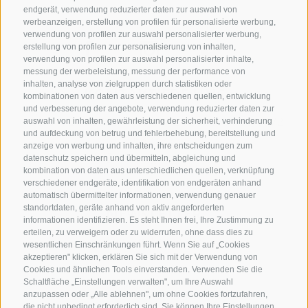
endgerät, verwendung reduzierter daten zur auswahl von
werbeanzeigen, erstellung von profilen für personalisierte werbung,
verwendung von profilen zur auswahl personalisierter werbung,
erstellung von profilen zur personalisierung von inhalten,
verwendung von profilen zur auswahl personalisierter inhalte,
messung der werbeleistung, messung der performance von
inhalten, analyse von zielgruppen durch statistiken oder
KONTAKTIERE UNS
kombinationen von daten aus verschiedenen quellen, entwicklung
und verbesserung der angebote, verwendung reduzierter daten zur
+39 0472 765325
/
+39 0472 760608
/
+39 0472
auswahl von inhalten, gewährleistung der sicherheit, verhinderung
und aufdeckung von betrug und fehlerbehebung, bereitstellung und
632372
anzeige von werbung und inhalten, ihre entscheidungen zum
info@sterzing-ratschings.it
datenschutz speichern und übermitteln, abgleichung und
kombination von daten aus unterschiedlichen quellen, verknüpfung
verschiedener endgeräte, identifikation von endgeräten anhand
automatisch übermittelter informationen, verwendung genauer
standortdaten, geräte anhand von aktiv angeforderten
NEWSLETTER
informationen identifizieren. Es steht Ihnen frei, Ihre Zustimmung zu
erteilen, zu verweigern oder zu widerrufen, ohne dass dies zu
Bleib am Laufenden
wesentlichen Einschränkungen führt. Wenn Sie auf „Cookies
akzeptieren" klicken, erklären Sie sich mit der Verwendung von
Cookies und ähnlichen Tools einverstanden. Verwenden Sie die
Schaltfläche „Einstellungen verwalten", um Ihre Auswahl
anzupassen oder „Alle ablehnen", um ohne Cookies fortzufahren,
die nicht unbedingt erforderlich sind. Sie können Ihre Einstellungen