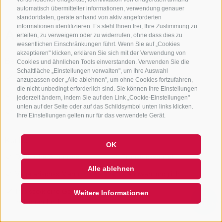
automatisch übermittelter informationen, verwendung genauer
standortdaten, geräte anhand von aktiv angeforderten
informationen identifizieren. Es steht Ihnen frei, Ihre Zustimmung zu
erteilen, zu verweigern oder zu widerrufen, ohne dass dies zu
wesentlichen Einschränkungen führt. Wenn Sie auf „Cookies
akzeptieren" klicken, erklären Sie sich mit der Verwendung von
Cookies und ähnlichen Tools einverstanden. Verwenden Sie die
Schaltfläche „Einstellungen verwalten", um Ihre Auswahl
anzupassen oder „Alle ablehnen", um ohne Cookies fortzufahren,
die nicht unbedingt erforderlich sind. Sie können Ihre Einstellungen
jederzeit ändern, indem Sie auf den Link „Cookie-Einstellungen"
unten auf der Seite oder auf das Schildsymbol unten links klicken.
Ihre Einstellungen gelten nur für das verwendete Gerät.
OK
Alle ablehnen
Weitere Informationen
QUICKLINK