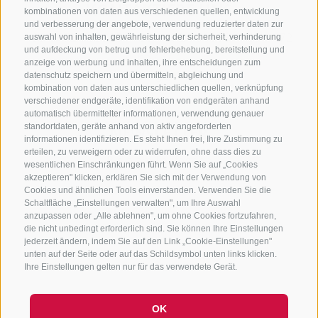
KONTAKTIERE UNS
kombinationen von daten aus verschiedenen quellen, entwicklung
und verbesserung der angebote, verwendung reduzierter daten zur
+39 0472 765325
/
+39 0472 760608
/
+39 0472
auswahl von inhalten, gewährleistung der sicherheit, verhinderung
und aufdeckung von betrug und fehlerbehebung, bereitstellung und
632372
anzeige von werbung und inhalten, ihre entscheidungen zum
info@sterzing-ratschings.it
datenschutz speichern und übermitteln, abgleichung und
kombination von daten aus unterschiedlichen quellen, verknüpfung
verschiedener endgeräte, identifikation von endgeräten anhand
automatisch übermittelter informationen, verwendung genauer
standortdaten, geräte anhand von aktiv angeforderten
NEWSLETTER
informationen identifizieren. Es steht Ihnen frei, Ihre Zustimmung zu
erteilen, zu verweigern oder zu widerrufen, ohne dass dies zu
Bleib am Laufenden
wesentlichen Einschränkungen führt. Wenn Sie auf „Cookies
akzeptieren" klicken, erklären Sie sich mit der Verwendung von
Cookies und ähnlichen Tools einverstanden. Verwenden Sie die
Schaltfläche „Einstellungen verwalten", um Ihre Auswahl
anzupassen oder „Alle ablehnen", um ohne Cookies fortzufahren,
die nicht unbedingt erforderlich sind. Sie können Ihre Einstellungen
jederzeit ändern, indem Sie auf den Link „Cookie-Einstellungen"
unten auf der Seite oder auf das Schildsymbol unten links klicken.
Newsletter Anmelden
Ihre Einstellungen gelten nur für das verwendete Gerät.
OK