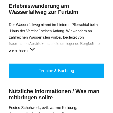
Erlebniswanderung am
Wasserfallweg zur Furtalm
Der Wasserfallweg nimmt im hinteren Pflerschtal beim
"Haus der Vereine" seinen Anfang. Wir wandern an
zahlreichen Wasserfällen vorbei, begleitet von
traumhaften Ausblicken auf die umliegende Bergkulisse
und entdecken unterwegs interessante Details in der
weiterlesen
Natur. Nach rund 2,5 Stunden Aufstieg entlang des
Wasserfallweges erreichen wir die Furtalm auf 1690m. Bei
einer gemütlichen Mittagspause kann man sich mit
Termine & Buchung
lokalen Spezialitäten aus der Almküche stärken. Nachher
wandern wir gemeinsam zurück ins Tal zum
Ausgangspunkt.
Nützliche Informationen / Was man
Gesamtdauer: ca. 6 h
mitbringen sollte
Höhenmeter: ca. 500 hm
Festes Schuhwerk, evtl. warme Kleidung,