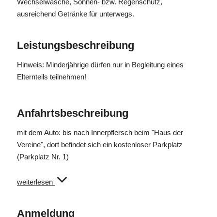
Wechselwäsche, Sonnen- bzw. Regenschutz,
Reine Gehzeit: 4,5 h
ausreichend Getränke für unterwegs.
Schwierigkeit: Mittel
Leistungsbeschreibung
Hinweis: Minderjährige dürfen nur in Begleitung eines
Elternteils teilnehmen!
Anfahrtsbeschreibung
mit dem Auto: bis nach Innerpflersch beim "Haus der
Vereine", dort befindet sich ein kostenloser Parkplatz
(Parkplatz Nr. 1)
öffentliche Verkerhsmittel: Buslinie 313 von Sterzing und
weiterlesen
Gossensass nach Pflersch mit Ankunft um 9.26 Uhr in St.
Anton (Bushaltestelle 10 Meter vom Treffpunkt entfernt)
Anmeldung