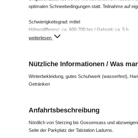
optimalen Schneebedingungen statt. Teilnahme auf eig
Schwierigkeitsgrad: mittel
Höhendifferenz: ca. 600-700 hm / Gehzeit: ca. 5 h
Kinder können ab 14 Jahren teilnehmen!
weiterlesen
Nützliche Informationen / Was man
Winterbekleidung, gutes Schuhwerk (wasserfest), Ha
Getränken
Anfahrtsbeschreibung
Nördlich von Sterzing bis Gossensass und abzweigend i
Seite der Parkplatz der Talstation Ladurns.