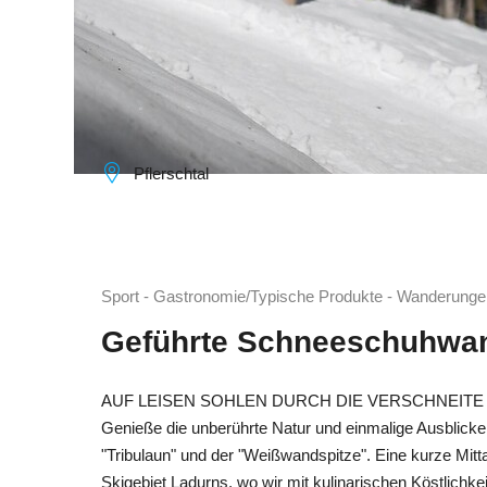
Pflerschtal
Sport - Gastronomie/Typische Produkte - Wanderunge
Geführte Schneeschuhwan
AUF LEISEN SOHLEN DURCH DIE VERSCHNEITE
Genieße die unberührte Natur und einmalige Ausblick
"Tribulaun" und der "Weißwandspitze". Eine kurze Mitt
Skigebiet Ladurns, wo wir mit kulinarischen Köstlichk