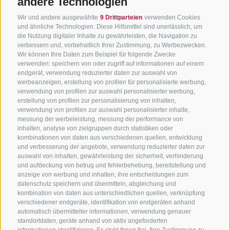
andere Technologien
Wir und andere ausgewählte
9 Drittparteien
verwenden Cookies
und ähnliche Technologien. Diese Hilfsmittel sind unerlässlich, um
die Nutzung digitaler Inhalte zu gewährleisten, die Navigation zu
verbessern und, vorbehaltlich Ihrer Zustimmung, zu Werbezwecken.
Wir können Ihre Daten zum Beispiel für folgende Zwecke
verwenden: speichern von oder zugriff auf informationen auf einem
endgerät, verwendung reduzierter daten zur auswahl von
werbeanzeigen, erstellung von profilen für personalisierte werbung,
verwendung von profilen zur auswahl personalisierter werbung,
erstellung von profilen zur personalisierung von inhalten,
verwendung von profilen zur auswahl personalisierter inhalte,
messung der werbeleistung, messung der performance von
inhalten, analyse von zielgruppen durch statistiken oder
KONTAKTIERE UNS
kombinationen von daten aus verschiedenen quellen, entwicklung
und verbesserung der angebote, verwendung reduzierter daten zur
+39 0472 765325
/
+39 0472 760608
/
+39 0472
auswahl von inhalten, gewährleistung der sicherheit, verhinderung
und aufdeckung von betrug und fehlerbehebung, bereitstellung und
632372
anzeige von werbung und inhalten, ihre entscheidungen zum
info@sterzing-ratschings.it
datenschutz speichern und übermitteln, abgleichung und
kombination von daten aus unterschiedlichen quellen, verknüpfung
verschiedener endgeräte, identifikation von endgeräten anhand
automatisch übermittelter informationen, verwendung genauer
standortdaten, geräte anhand von aktiv angeforderten
NEWSLETTER