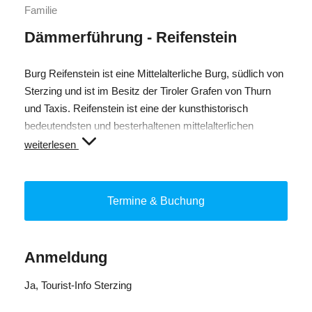
Familie
Dämmerführung - Reifenstein
Burg Reifenstein ist eine Mittelalterliche Burg, südlich von
Sterzing und ist im Besitz der Tiroler Grafen von Thurn
und Taxis. Reifenstein ist eine der kunsthistorisch
bedeutendsten und besterhaltenen mittelalterlichen
Burgen Südtirols. Innerhalb der Anlage sind die Wohn- und
weiterlesen
Arbeitsräume im Originalzustand erhalten geblieben. Die
Zisterne, Burgküche, Badstube, die Schlafkammern der
Kriegsknechte, getäfelte Stuben, der berühmte Grüne
Termine & Buchung
Saal und vieles mehr vermitteln den Besuchern einen
tiefen Einblick in das mittelalterliche Leben.
Anmeldung
Teilnehmer: mind. 7 Personen für geführten Rundgang.
Ja
, Tourist-Info Sterzing
Anmeldung bis Mittwoch innerhalb 12.00 Uhr