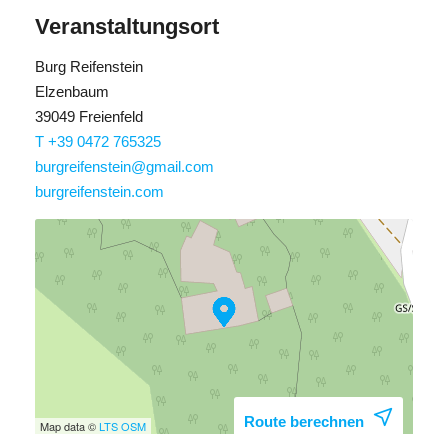
Veranstaltungsort
In deutscher Sprache
Burg Reifenstein
Am 14. Juli entfällt die Führung, da die Rittertage
Elzenbaum
stattfinden.
39049 Freienfeld
T +39 0472 765325
burgreifenstein@gmail.com
burgreifenstein.com
Route berechnen
Map data ©
LTS
OSM