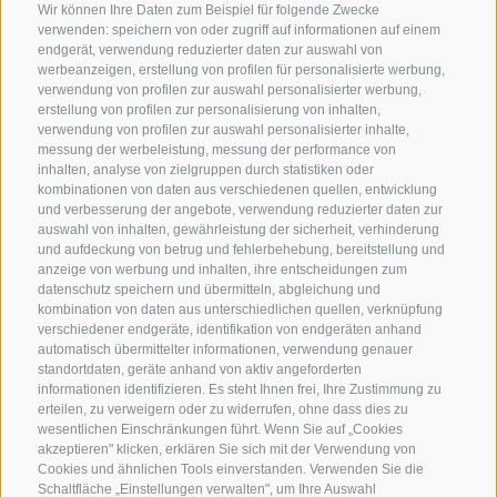
Wir können Ihre Daten zum Beispiel für folgende Zwecke
verwenden: speichern von oder zugriff auf informationen auf einem
endgerät, verwendung reduzierter daten zur auswahl von
werbeanzeigen, erstellung von profilen für personalisierte werbung,
verwendung von profilen zur auswahl personalisierter werbung,
erstellung von profilen zur personalisierung von inhalten,
verwendung von profilen zur auswahl personalisierter inhalte,
messung der werbeleistung, messung der performance von
inhalten, analyse von zielgruppen durch statistiken oder
KONTAKTIERE UNS
kombinationen von daten aus verschiedenen quellen, entwicklung
und verbesserung der angebote, verwendung reduzierter daten zur
+39 0472 765325
/
+39 0472 760608
/
+39 0472
auswahl von inhalten, gewährleistung der sicherheit, verhinderung
und aufdeckung von betrug und fehlerbehebung, bereitstellung und
632372
anzeige von werbung und inhalten, ihre entscheidungen zum
info@sterzing-ratschings.it
datenschutz speichern und übermitteln, abgleichung und
kombination von daten aus unterschiedlichen quellen, verknüpfung
verschiedener endgeräte, identifikation von endgeräten anhand
automatisch übermittelter informationen, verwendung genauer
standortdaten, geräte anhand von aktiv angeforderten
NEWSLETTER
informationen identifizieren. Es steht Ihnen frei, Ihre Zustimmung zu
erteilen, zu verweigern oder zu widerrufen, ohne dass dies zu
Bleib am Laufenden
wesentlichen Einschränkungen führt. Wenn Sie auf „Cookies
akzeptieren" klicken, erklären Sie sich mit der Verwendung von
Cookies und ähnlichen Tools einverstanden. Verwenden Sie die
Schaltfläche „Einstellungen verwalten", um Ihre Auswahl