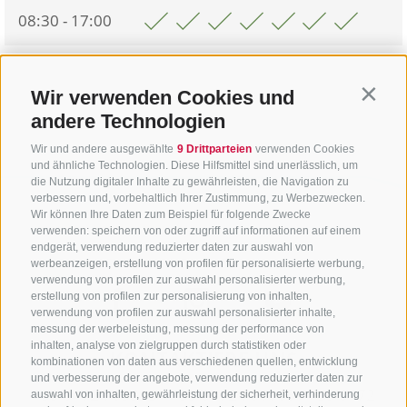
08:30 - 17:00
Zurück zur Übersicht
Wir verwenden Cookies und
Contin
andere Technologien
Wir und andere ausgewählte
9 Drittparteien
verwenden Cookies
und ähnliche Technologien. Diese Hilfsmittel sind unerlässlich, um
die Nutzung digitaler Inhalte zu gewährleisten, die Navigation zu
verbessern und, vorbehaltlich Ihrer Zustimmung, zu Werbezwecken.
Wir können Ihre Daten zum Beispiel für folgende Zwecke
verwenden: speichern von oder zugriff auf informationen auf einem
endgerät, verwendung reduzierter daten zur auswahl von
werbeanzeigen, erstellung von profilen für personalisierte werbung,
verwendung von profilen zur auswahl personalisierter werbung,
erstellung von profilen zur personalisierung von inhalten,
verwendung von profilen zur auswahl personalisierter inhalte,
messung der werbeleistung, messung der performance von
inhalten, analyse von zielgruppen durch statistiken oder
KONTAKTIERE UNS
kombinationen von daten aus verschiedenen quellen, entwicklung
und verbesserung der angebote, verwendung reduzierter daten zur
+39 0472 765325
/
+39 0472 760608
/
+39 0472
auswahl von inhalten, gewährleistung der sicherheit, verhinderung