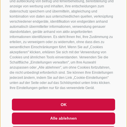
und aufdeckung von betrug und fehlerbehebung, bereitstellung und
632372
anzeige von werbung und inhalten, ihre entscheidungen zum
info@sterzing-ratschings.it
datenschutz speichern und übermitteln, abgleichung und
kombination von daten aus unterschiedlichen quellen, verknüpfung
verschiedener endgeräte, identifikation von endgeräten anhand
automatisch übermittelter informationen, verwendung genauer
standortdaten, geräte anhand von aktiv angeforderten
NEWSLETTER
informationen identifizieren. Es steht Ihnen frei, Ihre Zustimmung zu
erteilen, zu verweigern oder zu widerrufen, ohne dass dies zu
Bleib am Laufenden
wesentlichen Einschränkungen führt. Wenn Sie auf „Cookies
akzeptieren" klicken, erklären Sie sich mit der Verwendung von
Cookies und ähnlichen Tools einverstanden. Verwenden Sie die
Schaltfläche „Einstellungen verwalten", um Ihre Auswahl
anzupassen oder „Alle ablehnen", um ohne Cookies fortzufahren,
die nicht unbedingt erforderlich sind. Sie können Ihre Einstellungen
jederzeit ändern, indem Sie auf den Link „Cookie-Einstellungen"
unten auf der Seite oder auf das Schildsymbol unten links klicken.
Newsletter Anmelden
Ihre Einstellungen gelten nur für das verwendete Gerät.
OK
IMPRESSUM
SITEMAP
COOKIE-RICHTLINIE
PRIVACY
Alle ablehnen
COOKIE PRÄFERENZEN
UID IT01518560212