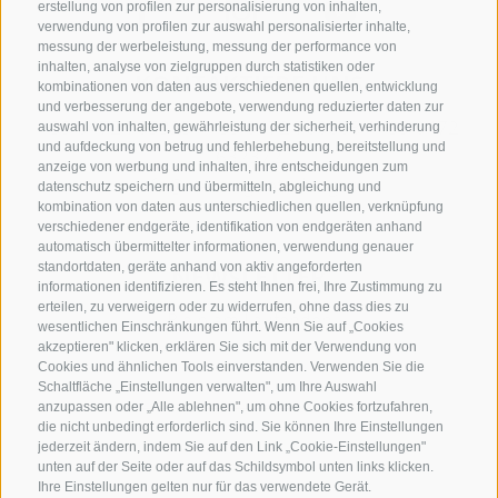
erstellung von profilen zur personalisierung von inhalten,
verwendung von profilen zur auswahl personalisierter inhalte,
messung der werbeleistung, messung der performance von
inhalten, analyse von zielgruppen durch statistiken oder
KONTAKTIERE UNS
kombinationen von daten aus verschiedenen quellen, entwicklung
und verbesserung der angebote, verwendung reduzierter daten zur
+39 0472 765325
/
+39 0472 760608
/
+39 0472
auswahl von inhalten, gewährleistung der sicherheit, verhinderung
und aufdeckung von betrug und fehlerbehebung, bereitstellung und
632372
anzeige von werbung und inhalten, ihre entscheidungen zum
info@sterzing-ratschings.it
datenschutz speichern und übermitteln, abgleichung und
kombination von daten aus unterschiedlichen quellen, verknüpfung
verschiedener endgeräte, identifikation von endgeräten anhand
automatisch übermittelter informationen, verwendung genauer
standortdaten, geräte anhand von aktiv angeforderten
NEWSLETTER
informationen identifizieren. Es steht Ihnen frei, Ihre Zustimmung zu
erteilen, zu verweigern oder zu widerrufen, ohne dass dies zu
Bleib am Laufenden
wesentlichen Einschränkungen führt. Wenn Sie auf „Cookies
akzeptieren" klicken, erklären Sie sich mit der Verwendung von
Cookies und ähnlichen Tools einverstanden. Verwenden Sie die
Schaltfläche „Einstellungen verwalten", um Ihre Auswahl
anzupassen oder „Alle ablehnen", um ohne Cookies fortzufahren,
die nicht unbedingt erforderlich sind. Sie können Ihre Einstellungen
jederzeit ändern, indem Sie auf den Link „Cookie-Einstellungen"
unten auf der Seite oder auf das Schildsymbol unten links klicken.
Newsletter Anmelden
Ihre Einstellungen gelten nur für das verwendete Gerät.