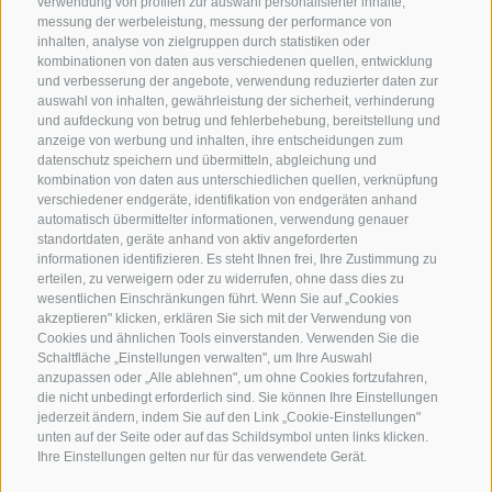
verwendung von profilen zur auswahl personalisierter inhalte,
messung der werbeleistung, messung der performance von
inhalten, analyse von zielgruppen durch statistiken oder
KONTAKTIERE UNS
kombinationen von daten aus verschiedenen quellen, entwicklung
und verbesserung der angebote, verwendung reduzierter daten zur
+39 0472 765325
/
+39 0472 760608
/
+39 0472
auswahl von inhalten, gewährleistung der sicherheit, verhinderung
und aufdeckung von betrug und fehlerbehebung, bereitstellung und
632372
anzeige von werbung und inhalten, ihre entscheidungen zum
info@sterzing-ratschings.it
datenschutz speichern und übermitteln, abgleichung und
kombination von daten aus unterschiedlichen quellen, verknüpfung
verschiedener endgeräte, identifikation von endgeräten anhand
automatisch übermittelter informationen, verwendung genauer
standortdaten, geräte anhand von aktiv angeforderten
NEWSLETTER
informationen identifizieren. Es steht Ihnen frei, Ihre Zustimmung zu
erteilen, zu verweigern oder zu widerrufen, ohne dass dies zu
Bleib am Laufenden
wesentlichen Einschränkungen führt. Wenn Sie auf „Cookies
akzeptieren" klicken, erklären Sie sich mit der Verwendung von
Cookies und ähnlichen Tools einverstanden. Verwenden Sie die
Schaltfläche „Einstellungen verwalten", um Ihre Auswahl
anzupassen oder „Alle ablehnen", um ohne Cookies fortzufahren,
die nicht unbedingt erforderlich sind. Sie können Ihre Einstellungen
jederzeit ändern, indem Sie auf den Link „Cookie-Einstellungen"
unten auf der Seite oder auf das Schildsymbol unten links klicken.
Newsletter Anmelden
Ihre Einstellungen gelten nur für das verwendete Gerät.