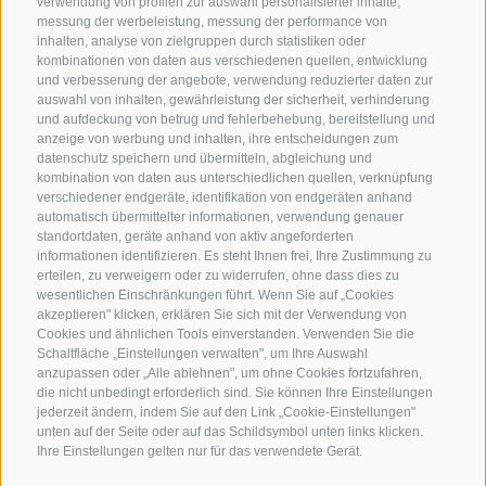
verwendung von profilen zur auswahl personalisierter inhalte,
messung der werbeleistung, messung der performance von
inhalten, analyse von zielgruppen durch statistiken oder
KONTAKTIERE UNS
kombinationen von daten aus verschiedenen quellen, entwicklung
und verbesserung der angebote, verwendung reduzierter daten zur
+39 0472 765325
/
+39 0472 760608
/
+39 0472
auswahl von inhalten, gewährleistung der sicherheit, verhinderung
und aufdeckung von betrug und fehlerbehebung, bereitstellung und
632372
anzeige von werbung und inhalten, ihre entscheidungen zum
info@sterzing-ratschings.it
datenschutz speichern und übermitteln, abgleichung und
kombination von daten aus unterschiedlichen quellen, verknüpfung
verschiedener endgeräte, identifikation von endgeräten anhand
automatisch übermittelter informationen, verwendung genauer
standortdaten, geräte anhand von aktiv angeforderten
NEWSLETTER
informationen identifizieren. Es steht Ihnen frei, Ihre Zustimmung zu
erteilen, zu verweigern oder zu widerrufen, ohne dass dies zu
Bleib am Laufenden
wesentlichen Einschränkungen führt. Wenn Sie auf „Cookies
akzeptieren" klicken, erklären Sie sich mit der Verwendung von
Cookies und ähnlichen Tools einverstanden. Verwenden Sie die
Schaltfläche „Einstellungen verwalten", um Ihre Auswahl
anzupassen oder „Alle ablehnen", um ohne Cookies fortzufahren,
die nicht unbedingt erforderlich sind. Sie können Ihre Einstellungen
jederzeit ändern, indem Sie auf den Link „Cookie-Einstellungen"
unten auf der Seite oder auf das Schildsymbol unten links klicken.
Newsletter Anmelden
Ihre Einstellungen gelten nur für das verwendete Gerät.