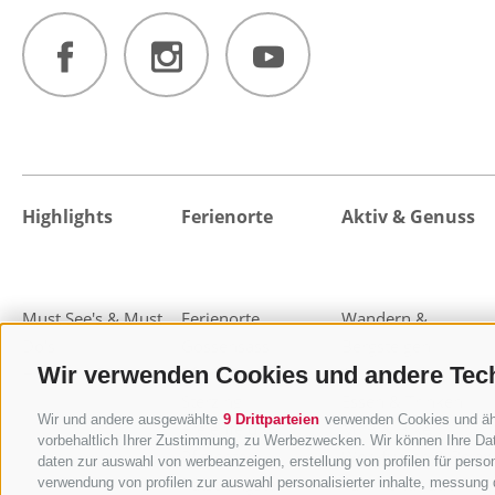
Highlights
Ferienorte
Aktiv & Genuss
Must See's & Must
Ferienorte
Wandern &
Do's
Gossensass
Bergsteigen
Wir verwenden Cookies und andere Tec
Highlight-Events
Pflerschtal
Almen und Hütten
Sterzing
Essen & Trinken
Wir und andere ausgewählte
9 Drittparteien
verwenden Cookies und ähnl
Freienfeld
MTB & Bike
vorbehaltlich Ihrer Zustimmung, zu Werbezwecken. Wir können Ihre Dat
Pfitschtal
Wohlfühlen & Relax
daten zur auswahl von werbeanzeigen, erstellung von profilen für person
Ratschingstal
Familienurlaub
verwendung von profilen zur auswahl personalisierter inhalte, messung