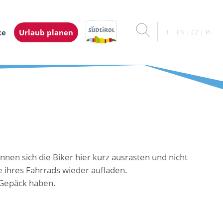
ce
Urlaub planen
IT
EN
CZ
PL
nnen sich die Biker hier kurz ausrasten und nicht
e ihres Fahrrads wieder aufladen.
m Gepäck haben.