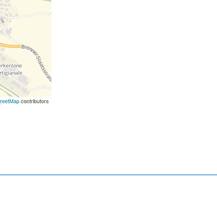
reetMap
contributors