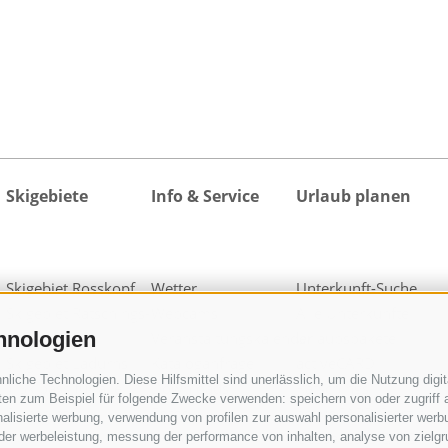
Skigebiete
Info & Service
Urlaub planen
Skigebiet Rosskopf
Wetter
Unterkunft-Suche
Skigebiet Ratschings-
Webcams
Alle Unterkünfte
hnologien
Jaufen
Veranstaltungskalender
Urlaubspakete
Skigebiet Ladurns
Kataloganfrage
activeCARD
iche Technologien. Diese Hilfsmittel sind unerlässlich, um die Nutzung digita
1 Skipass für alle
Downloads
Ratschings
en zum Beispiel für folgende Zwecke verwenden: speichern von oder zugriff a
Skigebiete
Fotos
activeCARD Sterzing
alisierte werbung, verwendung von profilen zur auswahl personalisierter werbun
Videos
Gossensass CARD
 der werbeleistung, messung der performance von inhalten, analyse von zielg