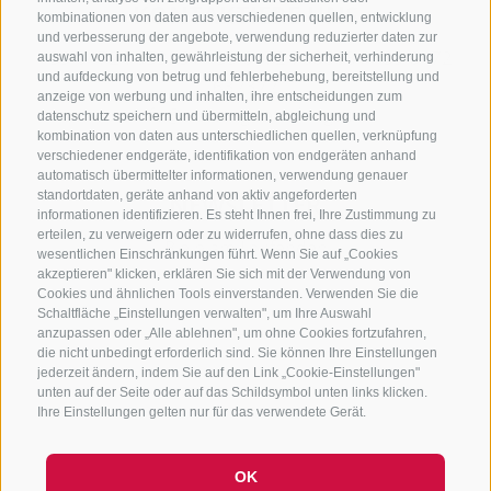
KONTAKTIERE UNS
kombinationen von daten aus verschiedenen quellen, entwicklung
und verbesserung der angebote, verwendung reduzierter daten zur
+39 0472 765325
/
+39 0472 760608
/
+39 0472
auswahl von inhalten, gewährleistung der sicherheit, verhinderung
und aufdeckung von betrug und fehlerbehebung, bereitstellung und
632372
anzeige von werbung und inhalten, ihre entscheidungen zum
info@sterzing-ratschings.it
datenschutz speichern und übermitteln, abgleichung und
kombination von daten aus unterschiedlichen quellen, verknüpfung
verschiedener endgeräte, identifikation von endgeräten anhand
automatisch übermittelter informationen, verwendung genauer
standortdaten, geräte anhand von aktiv angeforderten
NEWSLETTER
informationen identifizieren. Es steht Ihnen frei, Ihre Zustimmung zu
erteilen, zu verweigern oder zu widerrufen, ohne dass dies zu
Bleib am Laufenden
wesentlichen Einschränkungen führt. Wenn Sie auf „Cookies
akzeptieren" klicken, erklären Sie sich mit der Verwendung von
Cookies und ähnlichen Tools einverstanden. Verwenden Sie die
Schaltfläche „Einstellungen verwalten", um Ihre Auswahl
anzupassen oder „Alle ablehnen", um ohne Cookies fortzufahren,
die nicht unbedingt erforderlich sind. Sie können Ihre Einstellungen
jederzeit ändern, indem Sie auf den Link „Cookie-Einstellungen"
unten auf der Seite oder auf das Schildsymbol unten links klicken.
Newsletter Anmelden
Ihre Einstellungen gelten nur für das verwendete Gerät.
OK