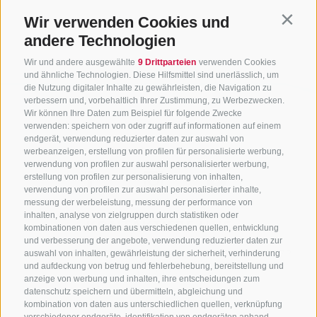
Wir verwenden Cookies und
Contin
andere Technologien
Wir und andere ausgewählte
9 Drittparteien
verwenden Cookies
und ähnliche Technologien. Diese Hilfsmittel sind unerlässlich, um
die Nutzung digitaler Inhalte zu gewährleisten, die Navigation zu
verbessern und, vorbehaltlich Ihrer Zustimmung, zu Werbezwecken.
Wir können Ihre Daten zum Beispiel für folgende Zwecke
verwenden: speichern von oder zugriff auf informationen auf einem
endgerät, verwendung reduzierter daten zur auswahl von
werbeanzeigen, erstellung von profilen für personalisierte werbung,
verwendung von profilen zur auswahl personalisierter werbung,
erstellung von profilen zur personalisierung von inhalten,
verwendung von profilen zur auswahl personalisierter inhalte,
messung der werbeleistung, messung der performance von
inhalten, analyse von zielgruppen durch statistiken oder
KONTAKTIERE UNS
kombinationen von daten aus verschiedenen quellen, entwicklung
und verbesserung der angebote, verwendung reduzierter daten zur
+39 0472 765325
/
+39 0472 760608
/
+39 0472
auswahl von inhalten, gewährleistung der sicherheit, verhinderung
und aufdeckung von betrug und fehlerbehebung, bereitstellung und
632372
anzeige von werbung und inhalten, ihre entscheidungen zum
info@sterzing-ratschings.it
datenschutz speichern und übermitteln, abgleichung und
kombination von daten aus unterschiedlichen quellen, verknüpfung