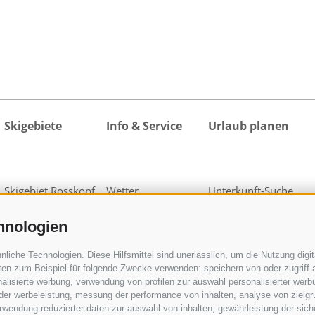
Skigebiete
Info & Service
Urlaub planen
Skigebiet Rosskopf
Wetter
Unterkunft-Suche
Skigebiet Ratschings-
Webcams
Alle Unterkünfte
hnologien
Jaufen
Veranstaltungskalender
Urlaubspakete
Skigebiet Ladurns
Kataloganfrage
activeCARD
iche Technologien. Diese Hilfsmittel sind unerlässlich, um die Nutzung digita
1 Skipass für alle
Downloads
Ratschings
en zum Beispiel für folgende Zwecke verwenden: speichern von oder zugriff a
Skigebiete
Fotos
activeCARD Sterzing
alisierte werbung, verwendung von profilen zur auswahl personalisierter werbun
Videos
Gossensass CARD
 der werbeleistung, messung der performance von inhalten, analyse von zielg
wendung reduzierter daten zur auswahl von inhalten, gewährleistung der sich
Blog
Anreise