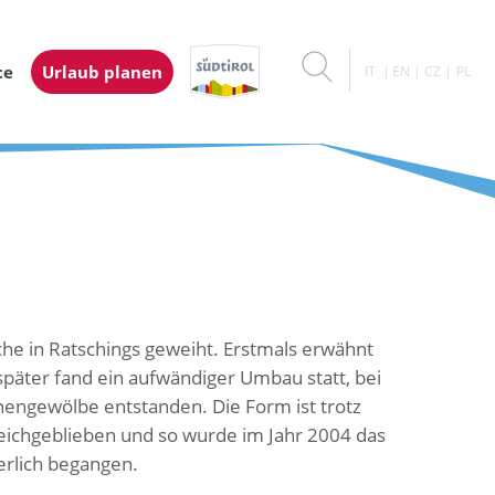
ce
Urlaub planen
IT
EN
CZ
PL
rche in Ratschings geweiht. Erstmals erwähnt
später fand ein aufwändiger Umbau statt, bei
engewölbe entstanden. Die Form ist trotz
eichgeblieben und so wurde im Jahr 2004 das
erlich begangen.