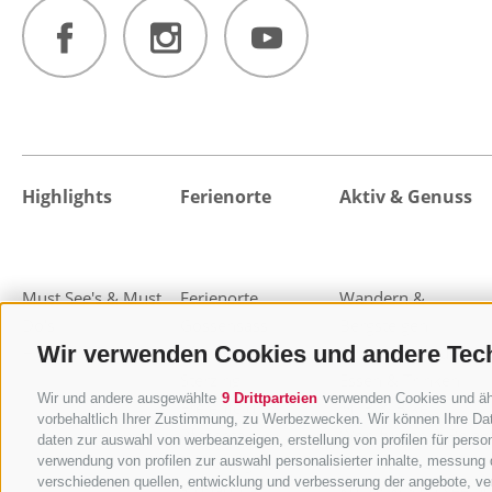
Highlights
Ferienorte
Aktiv & Genuss
Must See's & Must
Ferienorte
Wandern &
Do's
Gossensass
Bergsteigen
Wir verwenden Cookies und andere Tec
Highlight-Events
Pflerschtal
Almen und Hütten
Sterzing
Essen & Trinken
Wir und andere ausgewählte
9 Drittparteien
verwenden Cookies und ähnl
Freienfeld
MTB & Bike
vorbehaltlich Ihrer Zustimmung, zu Werbezwecken. Wir können Ihre Dat
Pfitschtal
Wohlfühlen & Relax
daten zur auswahl von werbeanzeigen, erstellung von profilen für person
Ratschingstal
Familienurlaub
verwendung von profilen zur auswahl personalisierter inhalte, messung
verschiedenen quellen, entwicklung und verbesserung der angebote, ver
Ridnauntal
Kultur & Sightseeing