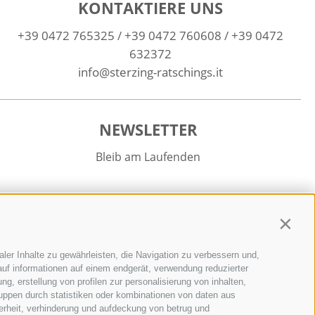
KONTAKTIERE UNS
+39 0472 765325
/
+39 0472 760608
/
+39 0472
632372
info@sterzing-ratschings.it
NEWSLETTER
Bleib am Laufenden
Contin
ler Inhalte zu gewährleisten, die Navigation zu verbessern und,
Newsletter Anmelden
uf informationen auf einem endgerät, verwendung reduzierter
g, erstellung von profilen zur personalisierung von inhalten,
ruppen durch statistiken oder kombinationen von daten aus
erheit, verhinderung und aufdeckung von betrug und