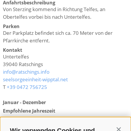
Anfahrtsbeschreibung
Von Sterzing kommend in Richtung Telfes, an
Obertelfes vorbei bis nach Untertelfes.
Parken
Der Parkplatz befindet sich ca. 70 Meter von der
Pfarrkirche entfernt.
Kontakt
Untertelfes
39040
Ratschings
info@ratschings.info
seelsorgeeinheit-wipptal.net
T
+39 0472 756725
Januar - Dezember
Empfohlene Jahreszeit
Zurück zur Übersicht
Wir verwenden Cookies und
Contin