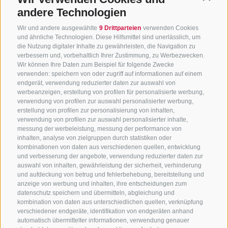
andere Technologien
Wir und andere ausgewählte
9 Drittparteien
verwenden Cookies
und ähnliche Technologien. Diese Hilfsmittel sind unerlässlich, um
die Nutzung digitaler Inhalte zu gewährleisten, die Navigation zu
verbessern und, vorbehaltlich Ihrer Zustimmung, zu Werbezwecken.
Wir können Ihre Daten zum Beispiel für folgende Zwecke
verwenden: speichern von oder zugriff auf informationen auf einem
endgerät, verwendung reduzierter daten zur auswahl von
werbeanzeigen, erstellung von profilen für personalisierte werbung,
verwendung von profilen zur auswahl personalisierter werbung,
erstellung von profilen zur personalisierung von inhalten,
verwendung von profilen zur auswahl personalisierter inhalte,
messung der werbeleistung, messung der performance von
inhalten, analyse von zielgruppen durch statistiken oder
KONTAKTIERE UNS
kombinationen von daten aus verschiedenen quellen, entwicklung
und verbesserung der angebote, verwendung reduzierter daten zur
+39 0472 765325
/
+39 0472 760608
/
+39 0472
auswahl von inhalten, gewährleistung der sicherheit, verhinderung
und aufdeckung von betrug und fehlerbehebung, bereitstellung und
632372
anzeige von werbung und inhalten, ihre entscheidungen zum
info@sterzing-ratschings.it
datenschutz speichern und übermitteln, abgleichung und
kombination von daten aus unterschiedlichen quellen, verknüpfung
verschiedener endgeräte, identifikation von endgeräten anhand
automatisch übermittelter informationen, verwendung genauer