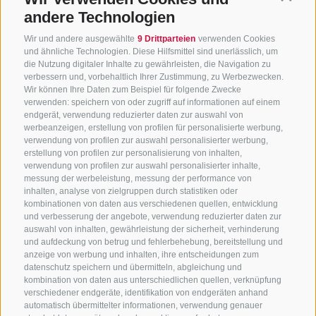
andere Technologien
Wir und andere ausgewählte
9 Drittparteien
verwenden Cookies
und ähnliche Technologien. Diese Hilfsmittel sind unerlässlich, um
die Nutzung digitaler Inhalte zu gewährleisten, die Navigation zu
verbessern und, vorbehaltlich Ihrer Zustimmung, zu Werbezwecken.
Wir können Ihre Daten zum Beispiel für folgende Zwecke
verwenden: speichern von oder zugriff auf informationen auf einem
endgerät, verwendung reduzierter daten zur auswahl von
werbeanzeigen, erstellung von profilen für personalisierte werbung,
verwendung von profilen zur auswahl personalisierter werbung,
erstellung von profilen zur personalisierung von inhalten,
verwendung von profilen zur auswahl personalisierter inhalte,
messung der werbeleistung, messung der performance von
inhalten, analyse von zielgruppen durch statistiken oder
KONTAKTIERE UNS
kombinationen von daten aus verschiedenen quellen, entwicklung
und verbesserung der angebote, verwendung reduzierter daten zur
+39 0472 765325
/
+39 0472 760608
/
+39 0472
auswahl von inhalten, gewährleistung der sicherheit, verhinderung
und aufdeckung von betrug und fehlerbehebung, bereitstellung und
632372
anzeige von werbung und inhalten, ihre entscheidungen zum
info@sterzing-ratschings.it
datenschutz speichern und übermitteln, abgleichung und
kombination von daten aus unterschiedlichen quellen, verknüpfung
verschiedener endgeräte, identifikation von endgeräten anhand
automatisch übermittelter informationen, verwendung genauer