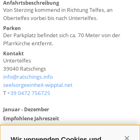
Anfahrtsbeschreibung
Von Sterzing kommend in Richtung Telfes, an
Obertelfes vorbei bis nach Untertelfes.
Parken
Der Parkplatz befindet sich ca. 70 Meter von der
Pfarrkirche entfernt.
Kontakt
Untertelfes
39040
Ratschings
info@ratschings.info
seelsorgeeinheit-wipptal.net
T
+39 0472 756725
Januar - Dezember
Empfohlene Jahreszeit
Zurück zur Übersicht
Wir verwenden Cookies und
Contin