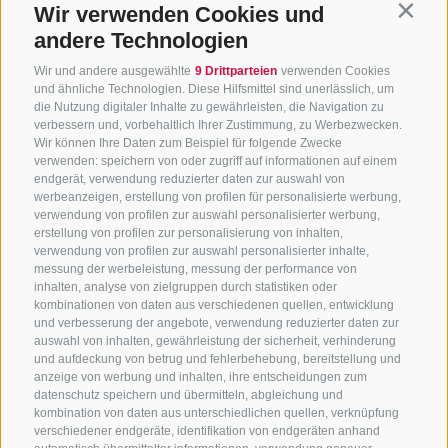
Zurück zur Übersicht
Wir verwenden Cookies und
Contin
andere Technologien
Wir und andere ausgewählte
9 Drittparteien
verwenden Cookies
und ähnliche Technologien. Diese Hilfsmittel sind unerlässlich, um
die Nutzung digitaler Inhalte zu gewährleisten, die Navigation zu
verbessern und, vorbehaltlich Ihrer Zustimmung, zu Werbezwecken.
Wir können Ihre Daten zum Beispiel für folgende Zwecke
verwenden: speichern von oder zugriff auf informationen auf einem
endgerät, verwendung reduzierter daten zur auswahl von
werbeanzeigen, erstellung von profilen für personalisierte werbung,
verwendung von profilen zur auswahl personalisierter werbung,
erstellung von profilen zur personalisierung von inhalten,
verwendung von profilen zur auswahl personalisierter inhalte,
messung der werbeleistung, messung der performance von
inhalten, analyse von zielgruppen durch statistiken oder
KONTAKTIERE UNS
kombinationen von daten aus verschiedenen quellen, entwicklung
und verbesserung der angebote, verwendung reduzierter daten zur
+39 0472 765325
/
+39 0472 760608
/
+39 0472
auswahl von inhalten, gewährleistung der sicherheit, verhinderung
und aufdeckung von betrug und fehlerbehebung, bereitstellung und
632372
anzeige von werbung und inhalten, ihre entscheidungen zum
info@sterzing-ratschings.it
datenschutz speichern und übermitteln, abgleichung und
kombination von daten aus unterschiedlichen quellen, verknüpfung
verschiedener endgeräte, identifikation von endgeräten anhand