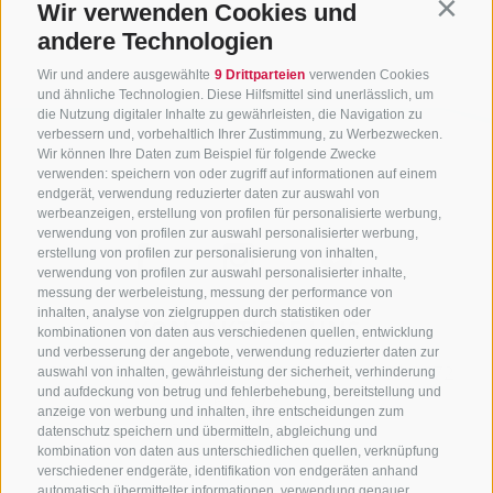
Wir verwenden Cookies und
Contin
andere Technologien
Wir und andere ausgewählte
9 Drittparteien
verwenden Cookies
und ähnliche Technologien. Diese Hilfsmittel sind unerlässlich, um
die Nutzung digitaler Inhalte zu gewährleisten, die Navigation zu
verbessern und, vorbehaltlich Ihrer Zustimmung, zu Werbezwecken.
Wir können Ihre Daten zum Beispiel für folgende Zwecke
verwenden: speichern von oder zugriff auf informationen auf einem
endgerät, verwendung reduzierter daten zur auswahl von
werbeanzeigen, erstellung von profilen für personalisierte werbung,
verwendung von profilen zur auswahl personalisierter werbung,
erstellung von profilen zur personalisierung von inhalten,
verwendung von profilen zur auswahl personalisierter inhalte,
messung der werbeleistung, messung der performance von
inhalten, analyse von zielgruppen durch statistiken oder
KONTAKTIERE UNS
kombinationen von daten aus verschiedenen quellen, entwicklung
und verbesserung der angebote, verwendung reduzierter daten zur
+39 0472 765325
/
+39 0472 760608
/
+39 0472
auswahl von inhalten, gewährleistung der sicherheit, verhinderung
und aufdeckung von betrug und fehlerbehebung, bereitstellung und
632372
anzeige von werbung und inhalten, ihre entscheidungen zum
info@sterzing-ratschings.it
datenschutz speichern und übermitteln, abgleichung und
kombination von daten aus unterschiedlichen quellen, verknüpfung
verschiedener endgeräte, identifikation von endgeräten anhand
automatisch übermittelter informationen, verwendung genauer