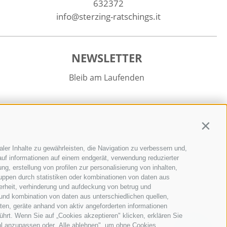
632372
info@sterzing-ratschings.it
NEWSLETTER
Bleib am Laufenden
Contin
ler Inhalte zu gewährleisten, die Navigation zu verbessern und,
Newsletter Anmelden
uf informationen auf einem endgerät, verwendung reduzierter
g, erstellung von profilen zur personalisierung von inhalten,
ruppen durch statistiken oder kombinationen von daten aus
erheit, verhinderung und aufdeckung von betrug und
und kombination von daten aus unterschiedlichen quellen,
ten, geräte anhand von aktiv angeforderten informationen
ührt. Wenn Sie auf „Cookies akzeptieren" klicken, erklären Sie
hl anzupassen oder „Alle ablehnen", um ohne Cookies