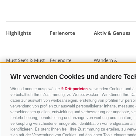
Highlights
Ferienorte
Aktiv & Genuss
Must See's & Must
Ferienorte
Wandern &
Do's
Gossensass
Bergsteigen
Highlight-Events
Pflerschtal
Almen und Hütten
Wir verwenden Cookies und andere Tec
Sterzing
Essen & Trinken
Wir und andere ausgewählte
9 Drittparteien
verwenden Cookies und ähnl
Freienfeld
MTB & Bike
vorbehaltlich Ihrer Zustimmung, zu Werbezwecken. Wir können Ihre Dat
Pfitschtal
Wohlfühlen & Relax
daten zur auswahl von werbeanzeigen, erstellung von profilen für person
Ratschingstal
Familienurlaub
verwendung von profilen zur auswahl personalisierter inhalte, messung
verschiedenen quellen, entwicklung und verbesserung der angebote, ver
Ridnauntal
Kultur & Sightseeing
fehlerbehebung, bereitstellung und anzeige von werbung und inhalten, 
Jaufental
Skiurlaub
verknüpfung verschiedener endgeräte, identifikation von endgeräten an
Ski-Alpinismus
identifizieren. Es steht Ihnen frei, Ihre Zustimmung zu erteilen, zu ve
sich mit der Verwendung von Cookies und ähnlichen Tools einverstande