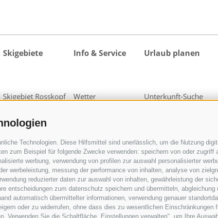
Skigebiete
Info & Service
Urlaub planen
Skigebiet Rosskopf
Wetter
Unterkunft-Suche
Skigebiet Ratschings-
Webcams
Alle Unterkünfte
Jaufen
Veranstaltungskalender
Urlaubspakete
hnologien
Skigebiet Ladurns
Kataloganfrage
activeCARD
iche Technologien. Diese Hilfsmittel sind unerlässlich, um die Nutzung digita
1 Skipass für alle
Downloads
Ratschings
en zum Beispiel für folgende Zwecke verwenden: speichern von oder zugriff a
Skigebiete
Fotos
activeCARD Sterzing
alisierte werbung, verwendung von profilen zur auswahl personalisierter werbun
Videos
Gossensass CARD
 der werbeleistung, messung der performance von inhalten, analyse von zielg
wendung reduzierter daten zur auswahl von inhalten, gewährleistung der sich
Blog
Anreise
ihre entscheidungen zum datenschutz speichern und übermitteln, abgleichung 
Guestnet
hand automatisch übermittelter informationen, verwendung genauer standortda
rweigern oder zu widerrufen, ohne dass dies zu wesentlichen Einschränkungen f
n. Verwenden Sie die Schaltfläche „Einstellungen verwalten", um Ihre Auswa