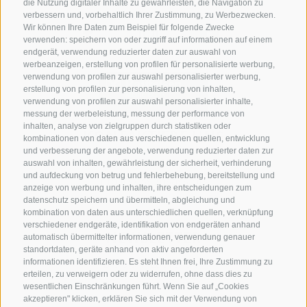
die Nutzung digitaler Inhalte zu gewährleisten, die Navigation zu
verbessern und, vorbehaltlich Ihrer Zustimmung, zu Werbezwecken.
Wir können Ihre Daten zum Beispiel für folgende Zwecke
verwenden: speichern von oder zugriff auf informationen auf einem
endgerät, verwendung reduzierter daten zur auswahl von
werbeanzeigen, erstellung von profilen für personalisierte werbung,
verwendung von profilen zur auswahl personalisierter werbung,
erstellung von profilen zur personalisierung von inhalten,
verwendung von profilen zur auswahl personalisierter inhalte,
messung der werbeleistung, messung der performance von
inhalten, analyse von zielgruppen durch statistiken oder
KONTAKTIERE UNS
kombinationen von daten aus verschiedenen quellen, entwicklung
und verbesserung der angebote, verwendung reduzierter daten zur
+39 0472 632 372
auswahl von inhalten, gewährleistung der sicherheit, verhinderung
und aufdeckung von betrug und fehlerbehebung, bereitstellung und
info@gossensass.org
anzeige von werbung und inhalten, ihre entscheidungen zum
datenschutz speichern und übermitteln, abgleichung und
kombination von daten aus unterschiedlichen quellen, verknüpfung
verschiedener endgeräte, identifikation von endgeräten anhand
NEWSLETTER
automatisch übermittelter informationen, verwendung genauer
standortdaten, geräte anhand von aktiv angeforderten
Bleib am Laufenden
informationen identifizieren. Es steht Ihnen frei, Ihre Zustimmung zu
erteilen, zu verweigern oder zu widerrufen, ohne dass dies zu
wesentlichen Einschränkungen führt. Wenn Sie auf „Cookies
akzeptieren" klicken, erklären Sie sich mit der Verwendung von