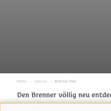
Home
Genuss
Brenner Flair
Den Brenner völlig neu entd
Pizza, Wein, Shopping und vieles mehr.