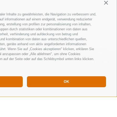
Contin
hen Köstlichkeiten und einem vielfältigen
ler Inhalte zu gewährleisten, die Navigation zu verbessern und,
uf informationen auf einem endgerät, verwendung reduzierter
g, erstellung von profilen zur personalisierung von inhalten,
n und stöbere in den charmanten Geschäften. Es
ruppen durch statistiken oder kombinationen von daten aus
erheit, verhinderung und aufdeckung von betrug und
und kombination von daten aus unterschiedlichen quellen,
ten, geräte anhand von aktiv angeforderten informationen
ührt. Wenn Sie auf „Cookies akzeptieren" klicken, erklären Sie
hl anzupassen oder „Alle ablehnen", um ohne Cookies
en auf der Seite oder auf das Schildsymbol unten links klicken.
QUICKLINKS
OK