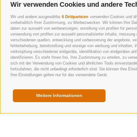
Wir verwenden Cookies und andere Tec
Der Brenner kann nicht nur in historischer Hinsi
Wir und andere ausgewählte
6 Drittparteien
verwenden Cookies und ähnl
Shoppingerlebnis.
vorbehaltlich Ihrer Zustimmung, zu Werbezwecken. Wir können Ihre Dat
daten zur auswahl von werbeanzeigen, erstellung von profilen für person
Komm vorbei und lass dich überraschen! Entdecke
verwendung von profilen zur auswahl personalisierter inhalte, messung
gibt viel zu erleben und zu entdecken!
verschiedenen quellen, entwicklung und verbesserung der angebote, ver
fehlerbehebung, bereitstellung und anzeige von werbung und inhalten, 
verknüpfung verschiedener endgeräte, identifikation von endgeräten an
identifizieren. Es steht Ihnen frei, Ihre Zustimmung zu erteilen, zu ve
sich mit der Verwendung von Cookies und ähnlichen Tools einverstande
fortzufahren, die nicht unbedingt erforderlich sind. Sie können Ihre Ein
Ihre Einstellungen gelten nur für das verwendete Gerät.
Weitere Informationen