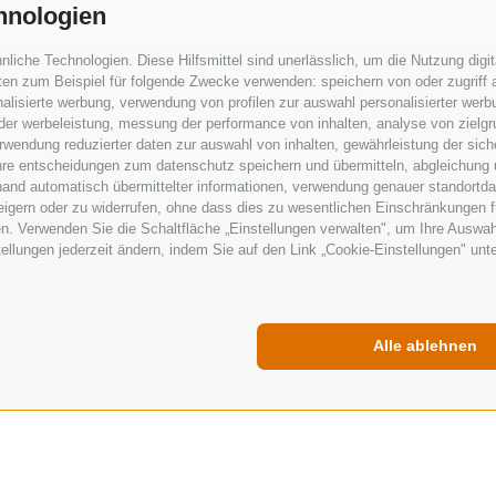
hnologien
cht punkten, sondern überzeugt auch mit seinen kulinarisc
iche Technologien. Diese Hilfsmittel sind unerlässlich, um die Nutzung digita
en zum Beispiel für folgende Zwecke verwenden: speichern von oder zugriff a
alisierte werbung, verwendung von profilen zur auswahl personalisierter werbun
 die reiche Geschichte, genieße die lokalen Spezialitäte
 der werbeleistung, messung der performance von inhalten, analyse von zielg
wendung reduzierter daten zur auswahl von inhalten, gewährleistung der sich
ihre entscheidungen zum datenschutz speichern und übermitteln, abgleichung 
hand automatisch übermittelter informationen, verwendung genauer standortda
rweigern oder zu widerrufen, ohne dass dies zu wesentlichen Einschränkungen f
n. Verwenden Sie die Schaltfläche „Einstellungen verwalten", um Ihre Auswa
stellungen jederzeit ändern, indem Sie auf den Link „Cookie-Einstellungen" unt
Alle ablehnen
UNTERKUNFTSSUCHE