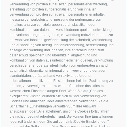
verwendung von profilen zur auswahl personalisierter werbung,
erstellung von profilen zur personalisierung von inhalten,
verwendung von profilen zur auswahl personalisierter inhalte,
messung der werbeleistung, messung der performance von
inhalten, analyse von zielgruppen durch statistiken oder
KONTAKTIERE UNS
kombinationen von daten aus verschiedenen quellen, entwicklung
und verbesserung der angebote, verwendung reduzierter daten zur
+39 0472 632 372
auswahl von inhalten, gewährleistung der sicherheit, verhinderung
und aufdeckung von betrug und fehlerbehebung, bereitstellung und
info@gossensass.org
anzeige von werbung und inhalten, ihre entscheidungen zum
datenschutz speichern und übermitteln, abgleichung und
kombination von daten aus unterschiedlichen quellen, verknüpfung
verschiedener endgeräte, identifikation von endgeräten anhand
NEWSLETTER
automatisch übermittelter informationen, verwendung genauer
standortdaten, geräte anhand von aktiv angeforderten
Bleib am Laufenden
informationen identifizieren. Es steht Ihnen frei, Ihre Zustimmung zu
erteilen, zu verweigern oder zu widerrufen, ohne dass dies zu
wesentlichen Einschränkungen führt. Wenn Sie auf „Cookies
akzeptieren" klicken, erklären Sie sich mit der Verwendung von
Cookies und ähnlichen Tools einverstanden. Verwenden Sie die
Schaltfläche „Einstellungen verwalten", um Ihre Auswahl
anzupassen oder „Alle ablehnen", um ohne Cookies fortzufahren,
die nicht unbedingt erforderlich sind. Sie können Ihre Einstellungen
jederzeit ändern, indem Sie auf den Link „Cookie-Einstellungen"
Newsletter Anmelden
unten auf der Seite oder auf das Schildsymbol unten links klicken.