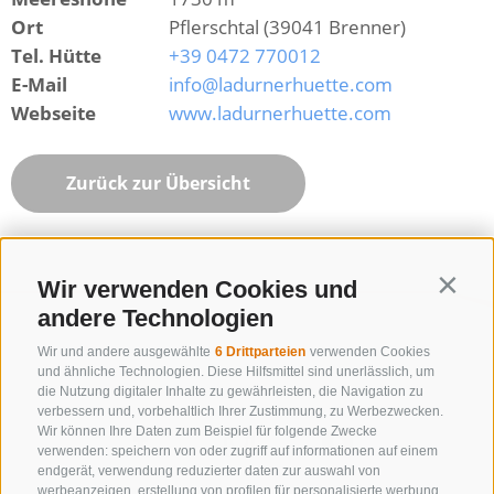
Ort
Pflerschtal (39041 Brenner)
Tel. Hütte
+39 0472 770012
E-Mail
info@ladurnerhuette.com
Webseite
www.ladurnerhuette.com
Zurück zur Übersicht
Wir verwenden Cookies und
Contin
andere Technologien
Wir und andere ausgewählte
6 Drittparteien
verwenden Cookies
und ähnliche Technologien. Diese Hilfsmittel sind unerlässlich, um
die Nutzung digitaler Inhalte zu gewährleisten, die Navigation zu
verbessern und, vorbehaltlich Ihrer Zustimmung, zu Werbezwecken.
Wir können Ihre Daten zum Beispiel für folgende Zwecke
verwenden: speichern von oder zugriff auf informationen auf einem
endgerät, verwendung reduzierter daten zur auswahl von
werbeanzeigen, erstellung von profilen für personalisierte werbung,