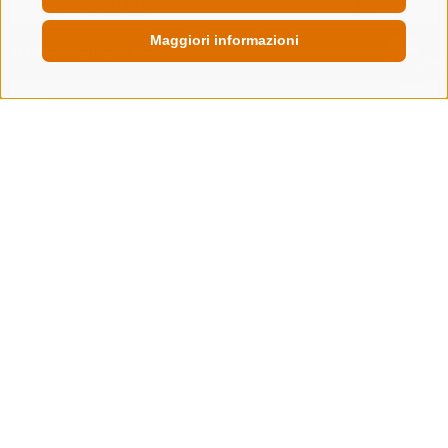
Maggiori informazioni
Area vacanze
QUICKLINK
Tipo alloggio
SOLO ESERCIZI PRENOTABILI ONLINE
Cerca
Lista alloggi