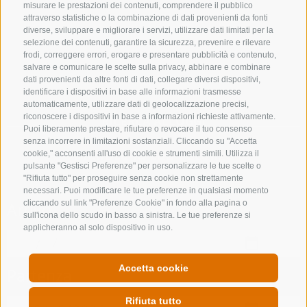
misurare le prestazioni dei contenuti, comprendere il pubblico
attraverso statistiche o la combinazione di dati provenienti da fonti
diverse, sviluppare e migliorare i servizi, utilizzare dati limitati per la
selezione dei contenuti, garantire la sicurezza, prevenire e rilevare
frodi, correggere errori, erogare e presentare pubblicità e contenuto,
salvare e comunicare le scelte sulla privacy, abbinare e combinare
dati provenienti da altre fonti di dati, collegare diversi dispositivi,
identificare i dispositivi in base alle informazioni trasmesse
automaticamente, utilizzare dati di geolocalizzazione precisi,
riconoscere i dispositivi in base a informazioni richieste attivamente.
RICERCA ALLOGGI
Puoi liberamente prestare, rifiutare o revocare il tuo consenso
senza incorrere in limitazioni sostanziali. Cliccando su "Accetta
Prenota la tua vacanza
cookie," acconsenti all'uso di cookie e strumenti simili. Utilizza il
pulsante "Gestisci Preferenze" per personalizzare le tue scelte o
"Rifiuta tutto" per proseguire senza cookie non strettamente
necessari. Puoi modificare le tue preferenze in qualsiasi momento
cliccando sul link "Preferenze Cookie" in fondo alla pagina o
Arrivo
sull'icona dello scudo in basso a sinistra. Le tue preferenze si
applicheranno al solo dispositivo in uso.
Accetta cookie
Partenza
Rifiuta tutto