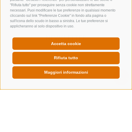
+39 0472 632 372
"Rifiuta tutto" per proseguire senza cookie non strettamente
necessari. Puoi modificare le tue preferenze in qualsiasi momento
info@colleisarco.org
cliccando sul link "Preferenze Cookie" in fondo alla pagina o
sull'icona dello scudo in basso a sinistra. Le tue preferenze si
applicheranno al solo dispositivo in uso.
NEWSLETTER
Accetta cookie
Rimani aggiornato sulle nostre offerte
Rifiuta tutto
Maggiori informazioni
QUICKLINK
Registrati
CREDITS
MAPPA DEL SITO
COOKIE POLICY
PRIVACY
PREFERENZE COOKIES
MwSt. IT00167870211 - Str. Nr. 81000090217