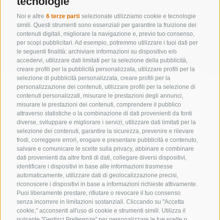
tecnologie
Noi e altre
6 terze parti
selezionate utilizziamo cookie e tecnologie
simili. Questi strumenti sono essenziali per garantire la fruizione dei
Lista alloggi
contenuti digitali, migliorare la navigazione e, previo tuo consenso,
per scopi pubblicitari. Ad esempio, potremmo utilizzare i tuoi dati per
le seguenti finalità: archiviare informazioni su dispositivo e/o
accedervi, utilizzare dati limitati per la selezione della pubblicità,
creare profili per la pubblicità personalizzata, utilizzare profili per la
selezione di pubblicità personalizzata, creare profili per la
personalizzazione dei contenuti, utilizzare profili per la selezione di
contenuti personalizzati, misurare le prestazioni degli annunci,
misurare le prestazioni dei contenuti, comprendere il pubblico
attraverso statistiche o la combinazione di dati provenienti da fonti
diverse, sviluppare e migliorare i servizi, utilizzare dati limitati per la
selezione dei contenuti, garantire la sicurezza, prevenire e rilevare
frodi, correggere errori, erogare e presentare pubblicità e contenuto,
salvare e comunicare le scelte sulla privacy, abbinare e combinare
dati provenienti da altre fonti di dati, collegare diversi dispositivi,
identificare i dispositivi in base alle informazioni trasmesse
automaticamente, utilizzare dati di geolocalizzazione precisi,
riconoscere i dispositivi in base a informazioni richieste attivamente.
Puoi liberamente prestare, rifiutare o revocare il tuo consenso
senza incorrere in limitazioni sostanziali. Cliccando su "Accetta
CONTATTACI
cookie," acconsenti all'uso di cookie e strumenti simili. Utilizza il
pulsante "Gestisci Preferenze" per personalizzare le tue scelte o